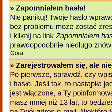
» Zapomniałem hasła!
Nie panikuj! Twoje hasło wpraw
bez problemu może zostać zres
i kliknij na link
Zapomniałem has
prawdopodobnie niedługo znów 
Góra
» Zarejestrowałem się, ale n
Po pierwsze, sprawdź, czy wpi
i hasło. Jeśli tak, to nastąpiła
jest włączone, a Ty poinformował
masz mniej niż 13 lat, to będzi
na Twój adres e-mail. Niektóre