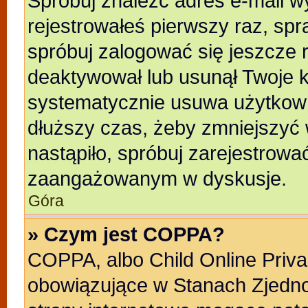
Spróbuj znaleźć adres e-mail wy
rejestrowałeś pierwszy raz, spr
spróbuj zalogować się jeszcze r
deaktywował lub usunął Twoje k
systematycznie usuwa użytkowni
dłuższy czas, żeby zmniejszyć 
nastąpiło, spróbuj zarejestrować
zaangażowanym w dyskusje.
Góra
» Czym jest COPPA?
COPPA, albo Child Online Privac
obowiązujące w Stanach Zjedn