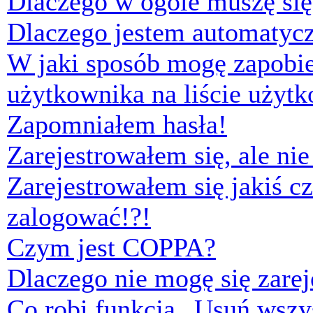
Dlaczego w ogóle muszę się
Dlaczego jestem automaty
W jaki sposób mogę zapobi
użytkownika na liście użyt
Zapomniałem hasła!
Zarejestrowałem się, ale ni
Zarejestrowałem się jakiś cz
zalogować!?!
Czym jest COPPA?
Dlaczego nie mogę się zare
Co robi funkcja „Usuń wszys