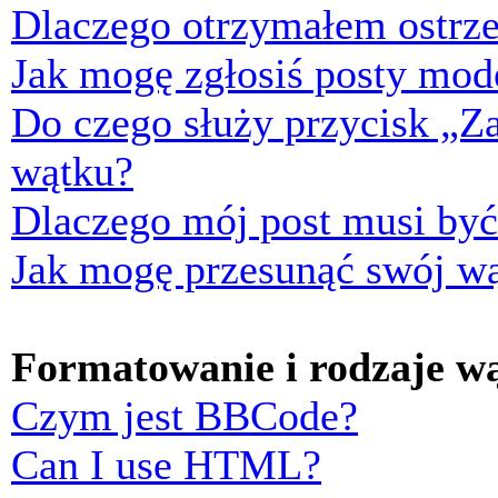
Dlaczego otrzymałem ostrze
Jak mogę zgłosiś posty mod
Do czego służy przycisk „Z
wątku?
Dlaczego mój post musi by
Jak mogę przesunąć swój w
Formatowanie i rodzaje w
Czym jest BBCode?
Can I use HTML?