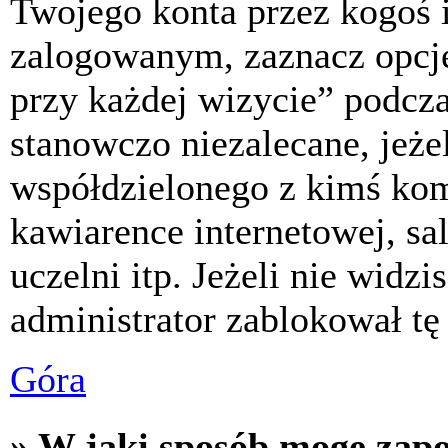
Twojego konta przez kogoś 
zalogowanym, zaznacz opcj
przy każdej wizycie” podczas
stanowczo niezalecane, jeże
współdzielonego z kimś komp
kawiarence internetowej, sa
uczelni itp. Jeżeli nie widzis
administrator zablokował tę
Góra
» W jaki sposób mogę zap