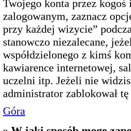
Twojego konta przez kogoś 
zalogowanym, zaznacz opcj
przy każdej wizycie” podczas
stanowczo niezalecane, jeże
współdzielonego z kimś komp
kawiarence internetowej, sa
uczelni itp. Jeżeli nie widzis
administrator zablokował tę
Góra
» W jaki sposób mogę zap