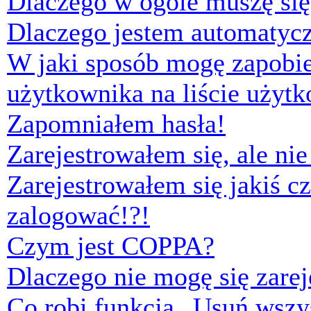
Dlaczego w ogóle muszę się
Dlaczego jestem automaty
W jaki sposób mogę zapobi
użytkownika na liście użyt
Zapomniałem hasła!
Zarejestrowałem się, ale ni
Zarejestrowałem się jakiś cz
zalogować!?!
Czym jest COPPA?
Dlaczego nie mogę się zare
Co robi funkcja „Usuń wszys