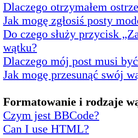
Dlaczego otrzymałem ostrze
Jak mogę zgłosiś posty mod
Do czego służy przycisk „Z
wątku?
Dlaczego mój post musi by
Jak mogę przesunąć swój w
Formatowanie i rodzaje w
Czym jest BBCode?
Can I use HTML?