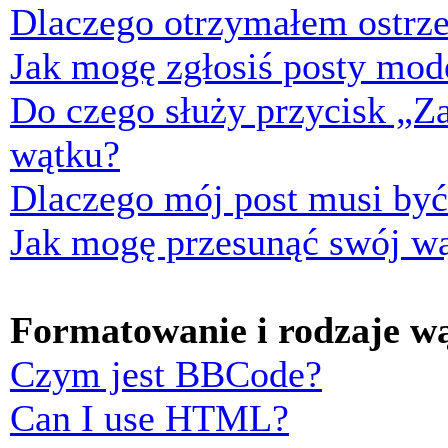
Dlaczego otrzymałem ostrze
Jak mogę zgłosiś posty mod
Do czego służy przycisk „Z
wątku?
Dlaczego mój post musi by
Jak mogę przesunąć swój w
Formatowanie i rodzaje w
Czym jest BBCode?
Can I use HTML?