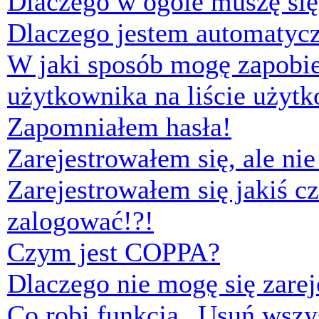
Dlaczego w ogóle muszę się
Dlaczego jestem automaty
W jaki sposób mogę zapobi
użytkownika na liście użyt
Zapomniałem hasła!
Zarejestrowałem się, ale ni
Zarejestrowałem się jakiś cz
zalogować!?!
Czym jest COPPA?
Dlaczego nie mogę się zare
Co robi funkcja „Usuń wszys