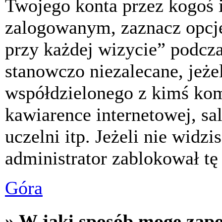
Twojego konta przez kogoś 
zalogowanym, zaznacz opcj
przy każdej wizycie” podczas
stanowczo niezalecane, jeże
współdzielonego z kimś komp
kawiarence internetowej, sa
uczelni itp. Jeżeli nie widzis
administrator zablokował tę
Góra
» W jaki sposób mogę zap