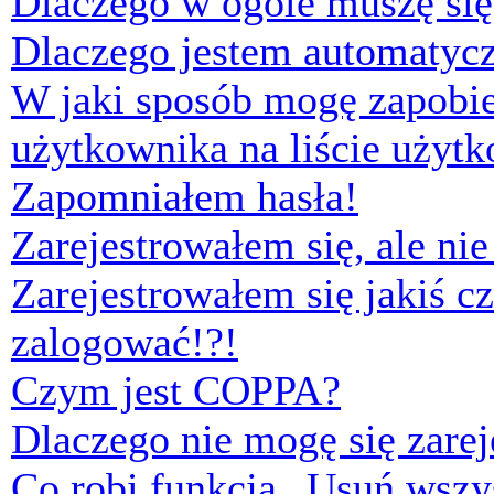
Dlaczego w ogóle muszę się
Dlaczego jestem automaty
W jaki sposób mogę zapobi
użytkownika na liście użyt
Zapomniałem hasła!
Zarejestrowałem się, ale ni
Zarejestrowałem się jakiś cz
zalogować!?!
Czym jest COPPA?
Dlaczego nie mogę się zare
Co robi funkcja „Usuń wszys