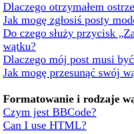
Dlaczego otrzymałem ostrze
Jak mogę zgłosiś posty mod
Do czego służy przycisk „Z
wątku?
Dlaczego mój post musi by
Jak mogę przesunąć swój w
Formatowanie i rodzaje w
Czym jest BBCode?
Can I use HTML?