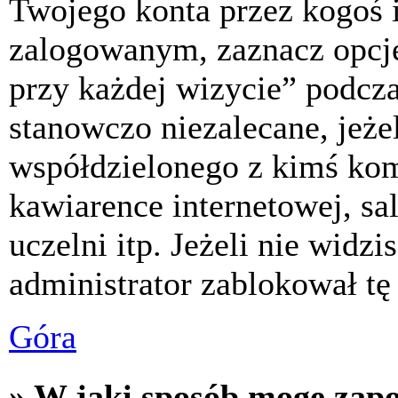
Twojego konta przez kogoś 
zalogowanym, zaznacz opcj
przy każdej wizycie” podczas
stanowczo niezalecane, jeże
współdzielonego z kimś komp
kawiarence internetowej, sa
uczelni itp. Jeżeli nie widzis
administrator zablokował tę
Góra
» W jaki sposób mogę zap