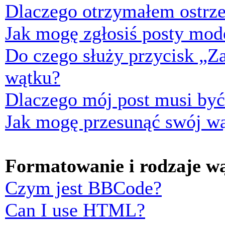
Dlaczego otrzymałem ostrze
Jak mogę zgłosiś posty mod
Do czego służy przycisk „Z
wątku?
Dlaczego mój post musi by
Jak mogę przesunąć swój w
Formatowanie i rodzaje w
Czym jest BBCode?
Can I use HTML?