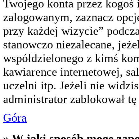
Twojego konta przez kogoś 
zalogowanym, zaznacz opcj
przy każdej wizycie” podczas
stanowczo niezalecane, jeże
współdzielonego z kimś komp
kawiarence internetowej, sa
uczelni itp. Jeżeli nie widzis
administrator zablokował tę
Góra
» W jaki sposób mogę zap