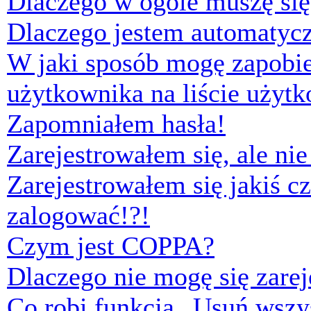
Dlaczego w ogóle muszę się
Dlaczego jestem automaty
W jaki sposób mogę zapobi
użytkownika na liście użyt
Zapomniałem hasła!
Zarejestrowałem się, ale ni
Zarejestrowałem się jakiś cz
zalogować!?!
Czym jest COPPA?
Dlaczego nie mogę się zare
Co robi funkcja „Usuń wszys