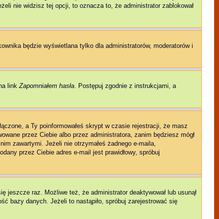
eli nie widzisz tej opcji, to oznacza to, że administrator zablokował
kownika będzie wyświetlana tylko dla administratorów, moderatorów i
na link
Zapomniałem hasła
. Postępuj zgodnie z instrukcjami, a
łączone, a Ty poinformowałeś skrypt w czasie rejestracji, że masz
ywowane przez Ciebie albo przez administratora, zanim będziesz mógł
w nim zawartymi. Jeżeli nie otrzymałeś żadnego e-maila,
odany przez Ciebie adres e-mail jest prawidłowy, spróbuj
się jeszcze raz. Możliwe też, że administrator deaktywował lub usunął
ć bazy danych. Jeżeli to nastąpiło, spróbuj zarejestrować się