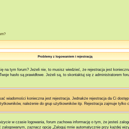
rum?
Problemy z logowaniem i rejestracją
na tym forum? Jeżeli nie, to musisz wiedzieć, że rejestracja jest konieczna,
woje hasło są prawidłowe. Jeżeli są, to skontaktuj się z administratorem fo
isać wiadomości konieczna jest rejestracja. Jednakże rejestracja da Ci dostę
żytkowników, należenie do grup użytkowników itp. Rejestracja zajmuje tylko c
wizycie
w czasie logowania, forum zachowa informację o tym, że jesteś zalog
 zalogowanym, zaznacz opcję „Zaloguj mnie automatycznie przy każdej wizyc