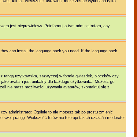
sowej, tak jak większości ustawień, może zostać wykonana tylko
rwera jest nieprawidłowy. Poinformuj o tym administratora, aby
f they can install the language pack you need. If the language pack
e z rangą użytkownika, zazwyczaj w formie gwiazdek, bloczków czy
 jako avatar i jest unikalny dla każdego użytkownika. Możesz go
eli nie masz możliwości używania avatarów, skontaktuj się z
czy administrator. Ogólnie to nie możesz tak po prostu zmienić
o swoją rangę. Większość forów nie toleruje takich działań i moderator