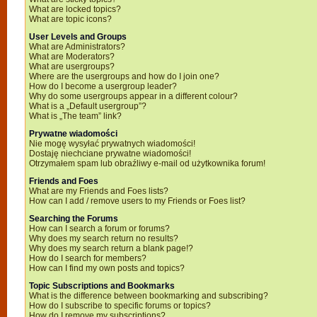
What are locked topics?
What are topic icons?
User Levels and Groups
What are Administrators?
What are Moderators?
What are usergroups?
Where are the usergroups and how do I join one?
How do I become a usergroup leader?
Why do some usergroups appear in a different colour?
What is a „Default usergroup”?
What is „The team” link?
Prywatne wiadomości
Nie mogę wysyłać prywatnych wiadomości!
Dostaję niechciane prywatne wiadomości!
Otrzymałem spam lub obraźliwy e-mail od użytkownika forum!
Friends and Foes
What are my Friends and Foes lists?
How can I add / remove users to my Friends or Foes list?
Searching the Forums
How can I search a forum or forums?
Why does my search return no results?
Why does my search return a blank page!?
How do I search for members?
How can I find my own posts and topics?
Topic Subscriptions and Bookmarks
What is the difference between bookmarking and subscribing?
How do I subscribe to specific forums or topics?
How do I remove my subscriptions?