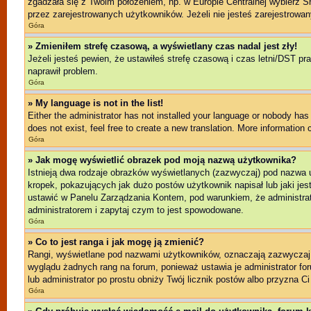
zgadzała się z Twoim położeniem, np. w Europie Centralnej wybierz 
przez zarejestrowanych użytkowników. Jeżeli nie jesteś zarejestrowany
Góra
» Zmieniłem strefę czasową, a wyświetlany czas nadal jest zły!
Jeżeli jesteś pewien, że ustawiłeś strefę czasową i czas letni/DST pr
naprawił problem.
Góra
» My language is not in the list!
Either the administrator has not installed your language or nobody has 
does not exist, feel free to create a new translation. More information
Góra
» Jak mogę wyświetlić obrazek pod moją nazwą użytkownika?
Istnieją dwa rodzaje obrazków wyświetlanych (zazwyczaj) pod nazwa 
kropek, pokazujących jak dużo postów użytkownik napisał lub jaki jes
ustawić w Panelu Zarządzania Kontem, pod warunkiem, że administrato
administratorem i zapytaj czym to jest spowodowane.
Góra
» Co to jest ranga i jak mogę ją zmienić?
Rangi, wyświetlane pod nazwami użytkowników, oznaczają zazwyczaj il
wyglądu żadnych rang na forum, ponieważ ustawia je administrator foru
lub administrator po prostu obniży Twój licznik postów albo przyzna Ci
Góra