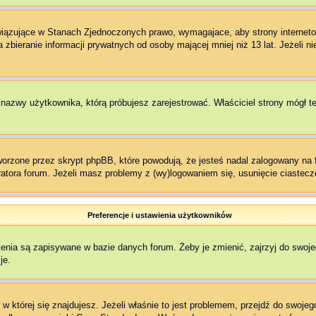
owiązujące w Stanach Zjednoczonych prawo, wymagajace, aby strony interneto
zbieranie informacji prywatnych od osoby mającej mniej niż 13 lat. Jeżeli n
ł nazwy użytkownika, którą próbujesz zarejestrować. Właściciel strony mógł t
rzone przez skrypt phpBB, które powodują, że jesteś nadal zalogowany na fo
stratora forum. Jeżeli masz problemy z (wy)logowaniem się, usunięcie ciaste
Preferencje i ustawienia użytkowników
enia są zapisywane w bazie danych forum. Żeby je zmienić, zajrzyj do swoj
je.
, w której się znajdujesz. Jeżeli właśnie to jest problemem, przejdź do swo