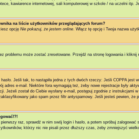
ce, kawiarence internetowej, sali komputerowej w szkole / na uczelni itp. Jeż
wnika na liście użytkowników przeglądających forum?
ziesz opcję
Nie pokazuj, że jestem online
. Włącz tę opcję i Twoja nazwa użyt
ez problemu może zostać zresetowane. Przejdź na stronę logowania i kliknij 
asło. Jeśli tak, to nastąpiła jedna z tych dwóch rzeczy: Jeśli COPPA jest w
wój adres e-mail. Niektóre fora wymagają też, żeby nowe rejestracje były akt
ji. Jeżeli został do Ciebie wysłany e-mail, postępuj zgodnie z instrukcjami 
zaklasyfikowany jako spam przez filtr antyspamowy. Jeśli jesteś pewien, że p
logować!?!
 pierwszy raz, sprawdź w nim swój login i hasło, a potem spróbuj zalogować 
kowników, którzy nic nie pisali przez dłuższy czas, żeby zmniejszyć wielkoś