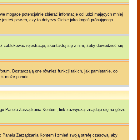
we mogące potencjalnie zbierać informacje od ludzi mających mniej
ie jesteś pewien, czy to dotyczy Ciebie jako kogoś próbującego
eż zablokować rejestracje, skontaktuj się z nim, żeby dowiedzieć się
rum. Dostarczają one również funkcji takich, jak pamiętanie, co
czek może pomóc.
ego Panelu Zarządzania Kontem; link zazwyczaj znajduje się na górze
jego Panelu Zarządzania Kontem i zmień swoją strefę czasową, aby