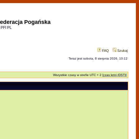
ederacja Pogańska
 PFI PL
FAQ
Szukaj
Teraz jest sobota, 8 sierpnia 2026, 10:12
Wszystkie czasy w strefie UTC + 2 [
czas letni (DST)
]