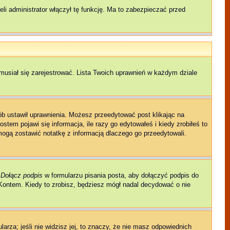
li administrator włączył tę funkcję. Ma to zabezpieczać przed
musiał się zarejestrować. Lista Twoich uprawnień w każdym dziale
sób ustawił uprawnienia. Możesz przeedytować post klikając na
tem pojawi się informacja, ile razy go edytowałeś i kiedy zrobiłeś to
ni mogą zostawić notatkę z informacją dlaczego go przeedytowali.
e
Dołącz podpis
w formularzu pisania posta, aby dołączyć podpis do
ontem. Kiedy to zrobisz, będziesz mógł nadal decydować o nie
larza; jeśli nie widzisz jej, to znaczy, że nie masz odpowiednich