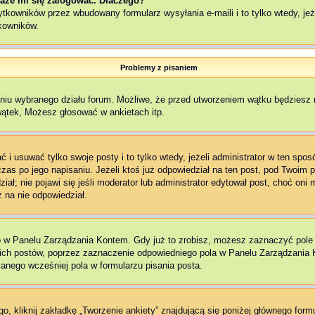
aże mi się zalogować. Dlaczego?
kowników przez wbudowany formularz wysyłania e-maili i to tylko wtedy, jeże
kowników.
Problemy z pisaniem
aniu wybranego działu forum. Możliwe, że przed utworzeniem wątku będziesz 
wątek, Możesz głosować w ankietach itp.
 i usuwać tylko swoje posty i to tylko wtedy, jeżeli administrator w ten spo
as po jego napisaniu. Jeżeli ktoś już odpowiedział na ten post, pod Twoim pos
edział; nie pojawi się jeśli moderator lub administrator edytował post, choć o
 na nie odpowiedział.
o w Panelu Zarządzania Kontem. Gdy już to zrobisz, możesz zaznaczyć pol
ch postów, poprzez zaznaczenie odpowiedniego pola w Panelu Zarządzania K
nego wcześniej pola w formularzu pisania posta.
, kliknij zakładkę „Tworzenie ankiety” znajdującą się poniżej głównego formu