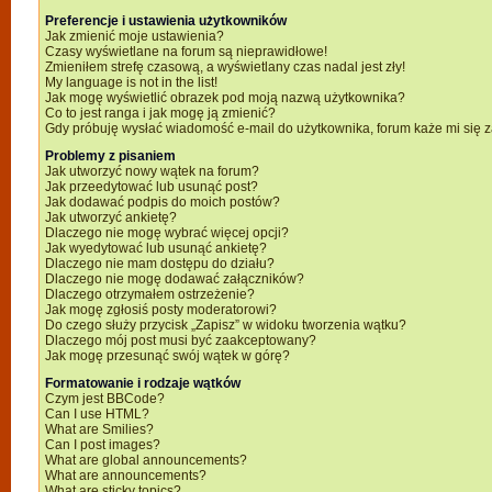
Preferencje i ustawienia użytkowników
Jak zmienić moje ustawienia?
Czasy wyświetlane na forum są nieprawidłowe!
Zmieniłem strefę czasową, a wyświetlany czas nadal jest zły!
My language is not in the list!
Jak mogę wyświetlić obrazek pod moją nazwą użytkownika?
Co to jest ranga i jak mogę ją zmienić?
Gdy próbuję wysłać wiadomość e-mail do użytkownika, forum każe mi się
Problemy z pisaniem
Jak utworzyć nowy wątek na forum?
Jak przeedytować lub usunąć post?
Jak dodawać podpis do moich postów?
Jak utworzyć ankietę?
Dlaczego nie mogę wybrać więcej opcji?
Jak wyedytować lub usunąć ankietę?
Dlaczego nie mam dostępu do działu?
Dlaczego nie mogę dodawać załączników?
Dlaczego otrzymałem ostrzeżenie?
Jak mogę zgłosiś posty moderatorowi?
Do czego służy przycisk „Zapisz” w widoku tworzenia wątku?
Dlaczego mój post musi być zaakceptowany?
Jak mogę przesunąć swój wątek w górę?
Formatowanie i rodzaje wątków
Czym jest BBCode?
Can I use HTML?
What are Smilies?
Can I post images?
What are global announcements?
What are announcements?
What are sticky topics?