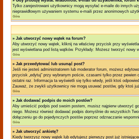
» Gdy próbuję wysłać wiadomość e-mail do użytkownika, forum k
Tylko zarejestrowani użytkownicy mogą wysyłać e-maile do innych użyt
nieprawidłowym używaniem systemu e-maili przez anonimowych użyt
Góra
» Jak utworzyć nowy wątek na forum?
Aby utworzyć nowy wątek, kliknij na właściwy przycisk przy wyświetl
jest wyświetlana pod listą wątków. Przykłady: Możesz tworzyć nowy 
Góra
» Jak przeedytować lub usunąć post?
Jeśli nie jesteś administratorem lub moderator forum, możesz edytować
przycisk „edytuj” przy wybranym poście, czasami tylko przez pewien cz
ostatni raz. Informacja ta wyświetli się tylko wtedy, jeśli ktoś odpowi
Zauważ, że zwykli użytkownicy nie mogą usuwać postów, gdy ktoś już
Góra
» Jak dodawać podpis do moich postów?
Aby umieścić podpis pod swoim postem, musisz najpierw utworzyć g
niego. Możesz również dodawać podpis domyślnie do wszystkich Twoi
dołączeniu go do pojedynczych postów poprzez odznaczanie wspomnia
Góra
» Jak utworzyć ankietę?
Kiedy tworzysz nowy wątek lub edytujesz pierwszy post już istniejącego