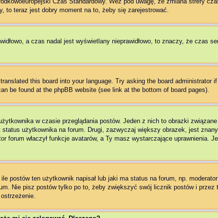
Środkowoeuropejski Czas Standardowy. Weź pod uwagę, że zmiana strefy cza
, to teraz jest dobry moment na to, żeby się zarejestrować.
awidłowo, a czas nadal jest wyświetlany nieprawidłowo, to znaczy, że czas se
translated this board into your language. Try asking the board administrator i
 can be found at the phpBB website (see link at the bottom of board pages).
użytkownika w czasie przeglądania postów. Jeden z nich to obrazki związan
t status użytkownika na forum. Drugi, zazwyczaj większy obrazek, jest znany
r forum właczył funkcje avatarów, a Ty masz wystarczające uprawnienia. Jeż
e postów ten użytkownik napisał lub jaki ma status na forum, np. moderator 
m. Nie pisz postów tylko po to, żeby zwiększyć swój licznik postów i przez t
 ostrzeżenie.