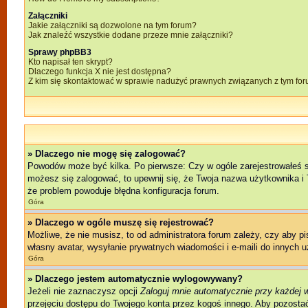
Załączniki
Jakie załączniki są dozwolone na tym forum?
Jak znaleźć wszystkie dodane przeze mnie załączniki?
Sprawy phpBB3
Kto napisał ten skrypt?
Dlaczego funkcja X nie jest dostępna?
Z kim się skontaktować w sprawie nadużyć prawnych związanych z tym fo
» Dlaczego nie mogę się zalogować?
Powodów może być kilka. Po pierwsze: Czy w ogóle zarejestrowałeś się 
możesz się zalogować, to upewnij się, że Twoja nazwa użytkownika i T
że problem powoduje błędna konfiguracja forum.
Góra
» Dlaczego w ogóle muszę się rejestrować?
Możliwe, że nie musisz, to od administratora forum zależy, czy aby p
własny avatar, wysyłanie prywatnych wiadomości i e-maili do innych u
Góra
» Dlaczego jestem automatycznie wylogowywany?
Jeżeli nie zaznaczysz opcji
Zaloguj mnie automatycznie przy każdej 
przejęciu dostępu do Twojego konta przez kogoś innego. Aby pozostać