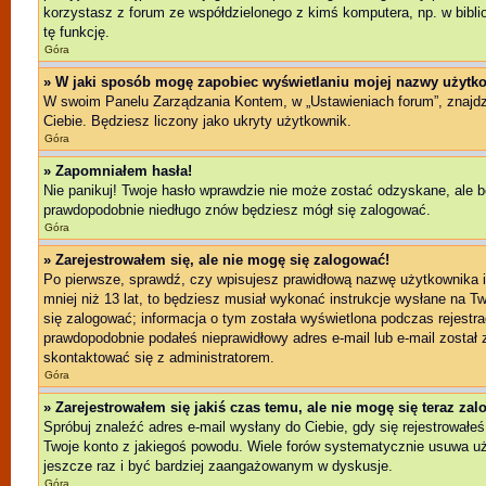
korzystasz z forum ze współdzielonego z kimś komputera, np. w bibliote
tę funkcję.
Góra
» W jaki sposób mogę zapobiec wyświetlaniu mojej nazwy użytko
W swoim Panelu Zarządzania Kontem, w „Ustawieniach forum”, znajd
Ciebie. Będziesz liczony jako ukryty użytkownik.
Góra
» Zapomniałem hasła!
Nie panikuj! Twoje hasło wprawdzie nie może zostać odzyskane, ale b
prawdopodobnie niedługo znów będziesz mógł się zalogować.
Góra
» Zarejestrowałem się, ale nie mogę się zalogować!
Po pierwsze, sprawdź, czy wpisujesz prawidłową nazwę użytkownika i h
mniej niż 13 lat, to będziesz musiał wykonać instrukcje wysłane na T
się zalogować; informacja o tym została wyświetlona podczas rejestrac
prawdopodobnie podałeś nieprawidłowy adres e-mail lub e-mail został 
skontaktować się z administratorem.
Góra
» Zarejestrowałem się jakiś czas temu, ale nie mogę się teraz za
Spróbuj znaleźć adres e-mail wysłany do Ciebie, gdy się rejestrowałeś
Twoje konto z jakiegoś powodu. Wiele forów systematycznie usuwa użyt
jeszcze raz i być bardziej zaangażowanym w dyskusje.
Góra