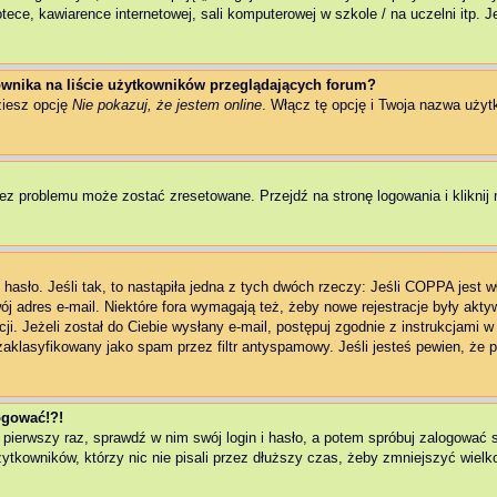
ce, kawiarence internetowej, sali komputerowej w szkole / na uczelni itp. Jeż
wnika na liście użytkowników przeglądających forum?
ziesz opcję
Nie pokazuj, że jestem online
. Włącz tę opcję i Twoja nazwa użyt
ez problemu może zostać zresetowane. Przejdź na stronę logowania i kliknij 
asło. Jeśli tak, to nastąpiła jedna z tych dwóch rzeczy: Jeśli COPPA jest w
wój adres e-mail. Niektóre fora wymagają też, żeby nowe rejestracje były akt
ji. Jeżeli został do Ciebie wysłany e-mail, postępuj zgodnie z instrukcjami 
zaklasyfikowany jako spam przez filtr antyspamowy. Jeśli jesteś pewien, że p
logować!?!
 pierwszy raz, sprawdź w nim swój login i hasło, a potem spróbuj zalogować 
kowników, którzy nic nie pisali przez dłuższy czas, żeby zmniejszyć wielkoś