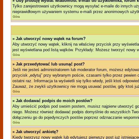
» Gdy próbuję wysłać wiadomość e-mail do użytkownika, forum k
Tylko zarejestrowani użytkownicy mogą wysyłać e-maile do innych użyt
nieprawidłowym używaniem systemu e-maili przez anonimowych użyt
Góra
» Jak utworzyć nowy wątek na forum?
Aby utworzyć nowy wątek, kliknij na właściwy przycisk przy wyświetl
jest wyświetlana pod listą wątków. Przykłady: Możesz tworzyć nowy 
Góra
» Jak przeedytować lub usunąć post?
Jeśli nie jesteś administratorem lub moderator forum, możesz edytować
przycisk „edytuj” przy wybranym poście, czasami tylko przez pewien cz
ostatni raz. Informacja ta wyświetli się tylko wtedy, jeśli ktoś odpowi
Zauważ, że zwykli użytkownicy nie mogą usuwać postów, gdy ktoś już
Góra
» Jak dodawać podpis do moich postów?
Aby umieścić podpis pod swoim postem, musisz najpierw utworzyć g
niego. Możesz również dodawać podpis domyślnie do wszystkich Twoi
dołączeniu go do pojedynczych postów poprzez odznaczanie wspomnia
Góra
» Jak utworzyć ankietę?
Kiedy tworzysz nowy wątek lub edytujesz pierwszy post już istniejącego