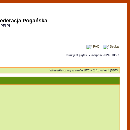
ederacja Pogańska
 PFI PL
FAQ
Szukaj
Teraz jest piątek, 7 sierpnia 2026, 18:27
Wszystkie czasy w strefie UTC + 2 [
czas letni (DST)
]