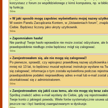
korzystasz z forum ze współdzielonego z kimś komputera, np. w bibliote
tę funkcję.
Góra
» W jaki sposób mogę zapobiec wyświetlaniu mojej nazwy użytko
W swoim Panelu Zarządzania Kontem, w „Ustawieniach forum”, znajd
Ciebie. Będziesz liczony jako ukryty użytkownik.
Góra
» Zapomniałem hasła!
Nie panikuj! Twoje hasło wprawdzie nie może zostać odzyskane, ale b
prawdopodobnie niedługo znów będziesz mógł się zalogować.
Góra
» Zarejestrowałem się, ale nie mogę się zalogować!
Po pierwsze, sprawdź, czy wpisujesz prawidłową nazwę użytkownika i h
mniej niż 13 lat, to będziesz musiał wykonać instrukcje wysłane na T
się zalogować; informacja o tym została wyświetlona podczas rejestrac
prawdopodobnie podałeś nieprawidłowy adres e-mail lub e-mail został 
skontaktować się z administratorem.
Góra
» Zarejestrowałem się jakiś czas temu, ale nie mogę się teraz za
Spróbuj znaleźć adres e-mail wysłany do Ciebie, gdy się rejestrowałeś
Twoje konto z jakiegoś powodu. Wiele forów systematycznie usuwa użyt
jeszcze raz i być bardziej zaangażowanym w dyskusje.
Góra