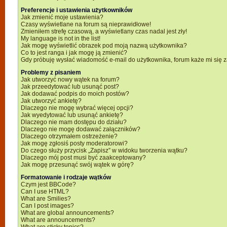
Preferencje i ustawienia użytkowników
Jak zmienić moje ustawienia?
Czasy wyświetlane na forum są nieprawidłowe!
Zmieniłem strefę czasową, a wyświetlany czas nadal jest zły!
My language is not in the list!
Jak mogę wyświetlić obrazek pod moją nazwą użytkownika?
Co to jest ranga i jak mogę ją zmienić?
Gdy próbuję wysłać wiadomość e-mail do użytkownika, forum każe mi się
Problemy z pisaniem
Jak utworzyć nowy wątek na forum?
Jak przeedytować lub usunąć post?
Jak dodawać podpis do moich postów?
Jak utworzyć ankietę?
Dlaczego nie mogę wybrać więcej opcji?
Jak wyedytować lub usunąć ankietę?
Dlaczego nie mam dostępu do działu?
Dlaczego nie mogę dodawać załączników?
Dlaczego otrzymałem ostrzeżenie?
Jak mogę zgłosiś posty moderatorowi?
Do czego służy przycisk „Zapisz” w widoku tworzenia wątku?
Dlaczego mój post musi być zaakceptowany?
Jak mogę przesunąć swój wątek w górę?
Formatowanie i rodzaje wątków
Czym jest BBCode?
Can I use HTML?
What are Smilies?
Can I post images?
What are global announcements?
What are announcements?