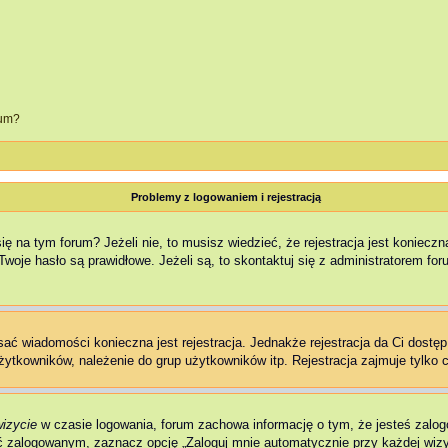
rum?
Problemy z logowaniem i rejestracją
na tym forum? Jeżeli nie, to musisz wiedzieć, że rejestracja jest konieczna,
woje hasło są prawidłowe. Jeżeli są, to skontaktuj się z administratorem fo
isać wiadomości konieczna jest rejestracja. Jednakże rejestracja da Ci dostę
żytkowników, należenie do grup użytkowników itp. Rejestracja zajmuje tylko c
wizycie
w czasie logowania, forum zachowa informację o tym, że jesteś zalog
 zalogowanym, zaznacz opcję „Zaloguj mnie automatycznie przy każdej wizyc