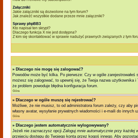
Załączniki
Jakie załączniki są dozwolone na tym forum?
Jak znaleźć wszystkie dodane przeze mnie załączniki?
Sprawy phpBB3
Kto napisał ten skrypt?
Dlaczego funkcja X nie jest dostępna?
Z kim się skontaktować w sprawie nadużyć prawnych związanych z tym fo
» Dlaczego nie mogę się zalogować?
Powodów może być kilka. Po pierwsze: Czy w ogóle zarejestrowałeś się 
możesz się zalogować, to upewnij się, że Twoja nazwa użytkownika i T
że problem powoduje błędna konfiguracja forum.
Góra
» Dlaczego w ogóle muszę się rejestrować?
Możliwe, że nie musisz, to od administratora forum zależy, czy aby p
własny avatar, wysyłanie prywatnych wiadomości i e-maili do innych u
Góra
» Dlaczego jestem automatycznie wylogowywany?
Jeżeli nie zaznaczysz opcji
Zaloguj mnie automatycznie przy każdej 
przejęciu dostępu do Twojego konta przez kogoś innego. Aby pozostać