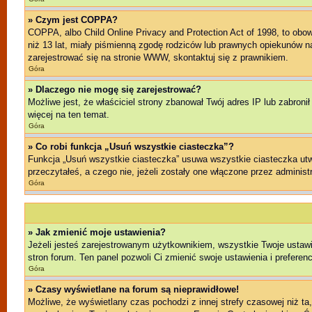
» Czym jest COPPA?
COPPA, albo Child Online Privacy and Protection Act of 1998, to ob
niż 13 lat, miały piśmienną zgodę rodziców lub prawnych opiekunów na 
zarejestrować się na stronie WWW, skontaktuj się z prawnikiem.
Góra
» Dlaczego nie mogę się zarejestrować?
Możliwe jest, że właściciel strony zbanował Twój adres IP lub zabroni
więcej na ten temat.
Góra
» Co robi funkcja „Usuń wszystkie ciasteczka”?
Funkcja „Usuń wszystkie ciasteczka” usuwa wszystkie ciasteczka utwo
przeczytałeś, a czego nie, jeżeli zostały one włączone przez admini
Góra
» Jak zmienić moje ustawienia?
Jeżeli jesteś zarejestrowanym użytkownikiem, wszystkie Twoje ustawi
stron forum. Ten panel pozwoli Ci zmienić swoje ustawienia i preferenc
Góra
» Czasy wyświetlane na forum są nieprawidłowe!
Możliwe, że wyświetlany czas pochodzi z innej strefy czasowej niż ta