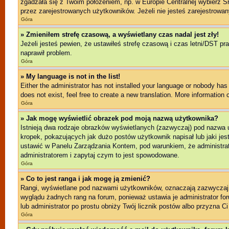
zgadzała się z Twoim położeniem, np. w Europie Centralnej wybierz 
przez zarejestrowanych użytkowników. Jeżeli nie jesteś zarejestrowany
Góra
» Zmieniłem strefę czasową, a wyświetlany czas nadal jest zły!
Jeżeli jesteś pewien, że ustawiłeś strefę czasową i czas letni/DST pr
naprawił problem.
Góra
» My language is not in the list!
Either the administrator has not installed your language or nobody has 
does not exist, feel free to create a new translation. More information
Góra
» Jak mogę wyświetlić obrazek pod moją nazwą użytkownika?
Istnieją dwa rodzaje obrazków wyświetlanych (zazwyczaj) pod nazwa 
kropek, pokazujących jak dużo postów użytkownik napisał lub jaki jes
ustawić w Panelu Zarządzania Kontem, pod warunkiem, że administrato
administratorem i zapytaj czym to jest spowodowane.
Góra
» Co to jest ranga i jak mogę ją zmienić?
Rangi, wyświetlane pod nazwami użytkowników, oznaczają zazwyczaj il
wyglądu żadnych rang na forum, ponieważ ustawia je administrator foru
lub administrator po prostu obniży Twój licznik postów albo przyzna Ci
Góra