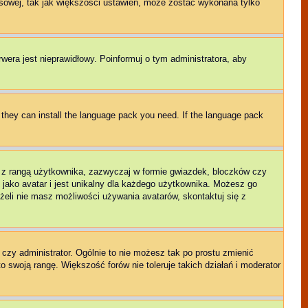
sowej, tak jak większości ustawień, może zostać wykonana tylko
rwera jest nieprawidłowy. Poinformuj o tym administratora, aby
f they can install the language pack you need. If the language pack
e z rangą użytkownika, zazwyczaj w formie gwiazdek, bloczków czy
 jako avatar i jest unikalny dla każdego użytkownika. Możesz go
eli nie masz możliwości używania avatarów, skontaktuj się z
czy administrator. Ogólnie to nie możesz tak po prostu zmienić
o swoją rangę. Większość forów nie toleruje takich działań i moderator