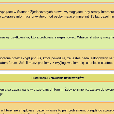
owiązujące w Stanach Zjednoczonych prawo, wymagajace, aby strony interneto
zbieranie informacji prywatnych od osoby mającej mniej niż 13 lat. Jeżeli n
ł nazwy użytkownika, którą próbujesz zarejestrować. Właściciel strony mógł t
rzone przez skrypt phpBB, które powodują, że jesteś nadal zalogowany na fo
stratora forum. Jeżeli masz problemy z (wy)logowaniem się, usunięcie ciaste
Preferencje i ustawienia użytkowników
enia są zapisywane w bazie danych forum. Żeby je zmienić, zajrzyj do swoj
je.
, w której się znajdujesz. Jeżeli właśnie to jest problemem, przejdź do swo