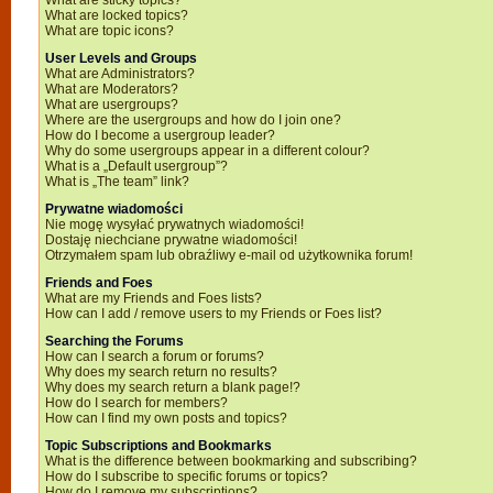
What are sticky topics?
What are locked topics?
What are topic icons?
User Levels and Groups
What are Administrators?
What are Moderators?
What are usergroups?
Where are the usergroups and how do I join one?
How do I become a usergroup leader?
Why do some usergroups appear in a different colour?
What is a „Default usergroup”?
What is „The team” link?
Prywatne wiadomości
Nie mogę wysyłać prywatnych wiadomości!
Dostaję niechciane prywatne wiadomości!
Otrzymałem spam lub obraźliwy e-mail od użytkownika forum!
Friends and Foes
What are my Friends and Foes lists?
How can I add / remove users to my Friends or Foes list?
Searching the Forums
How can I search a forum or forums?
Why does my search return no results?
Why does my search return a blank page!?
How do I search for members?
How can I find my own posts and topics?
Topic Subscriptions and Bookmarks
What is the difference between bookmarking and subscribing?
How do I subscribe to specific forums or topics?
How do I remove my subscriptions?