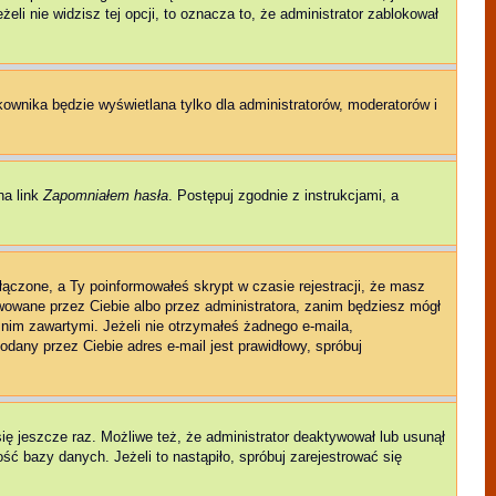
eli nie widzisz tej opcji, to oznacza to, że administrator zablokował
kownika będzie wyświetlana tylko dla administratorów, moderatorów i
na link
Zapomniałem hasła
. Postępuj zgodnie z instrukcjami, a
łączone, a Ty poinformowałeś skrypt w czasie rejestracji, że masz
ywowane przez Ciebie albo przez administratora, zanim będziesz mógł
w nim zawartymi. Jeżeli nie otrzymałeś żadnego e-maila,
odany przez Ciebie adres e-mail jest prawidłowy, spróbuj
się jeszcze raz. Możliwe też, że administrator deaktywował lub usunął
ć bazy danych. Jeżeli to nastąpiło, spróbuj zarejestrować się