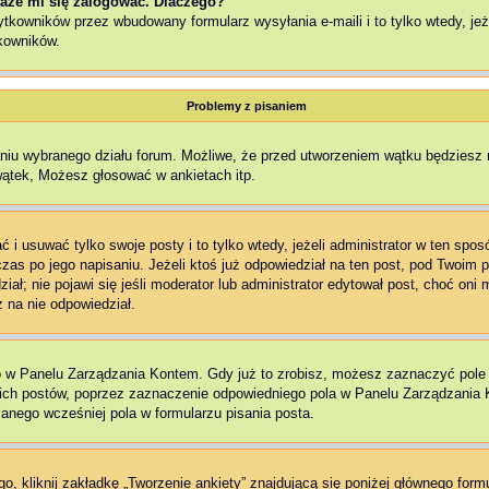
aże mi się zalogować. Dlaczego?
kowników przez wbudowany formularz wysyłania e-maili i to tylko wtedy, jeże
kowników.
Problemy z pisaniem
aniu wybranego działu forum. Możliwe, że przed utworzeniem wątku będziesz 
wątek, Możesz głosować w ankietach itp.
 i usuwać tylko swoje posty i to tylko wtedy, jeżeli administrator w ten spo
as po jego napisaniu. Jeżeli ktoś już odpowiedział na ten post, pod Twoim pos
edział; nie pojawi się jeśli moderator lub administrator edytował post, choć o
 na nie odpowiedział.
o w Panelu Zarządzania Kontem. Gdy już to zrobisz, możesz zaznaczyć pol
ch postów, poprzez zaznaczenie odpowiedniego pola w Panelu Zarządzania K
nego wcześniej pola w formularzu pisania posta.
, kliknij zakładkę „Tworzenie ankiety” znajdującą się poniżej głównego formu