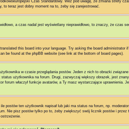
Środkowoeuropejski Czas Standardowy. Weź pod uwagę, że zmiana strefy cza
, to teraz jest dobry moment na to, żeby się zarejestrować.
awidłowo, a czas nadal jest wyświetlany nieprawidłowo, to znaczy, że czas se
translated this board into your language. Try asking the board administrator i
 can be found at the phpBB website (see link at the bottom of board pages).
użytkownika w czasie przeglądania postów. Jeden z nich to obrazki związan
t status użytkownika na forum. Drugi, zazwyczaj większy obrazek, jest znany
r forum właczył funkcje avatarów, a Ty masz wystarczające uprawnienia. Jeż
e postów ten użytkownik napisał lub jaki ma status na forum, np. moderator 
m. Nie pisz postów tylko po to, żeby zwiększyć swój licznik postów i przez t
 ostrzeżenie.