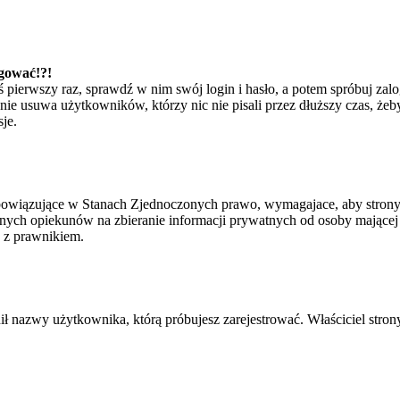
ogować!?!
eś pierwszy raz, sprawdź w nim swój login i hasło, a potem spróbuj zal
e usuwa użytkowników, którzy nic nie pisali przez dłuższy czas, żeby 
je.
bowiązujące w Stanach Zjednoczonych prawo, wymagajace, aby strony i
ych opiekunów na zbieranie informacji prywatnych od osoby mającej mni
ę z prawnikiem.
ił nazwy użytkownika, którą próbujesz zarejestrować. Właściciel strony