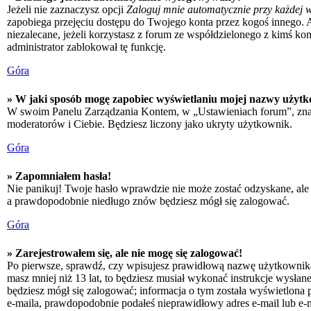
Jeżeli nie zaznaczysz opcji
Zaloguj mnie automatycznie przy każdej w
zapobiega przejęciu dostępu do Twojego konta przez kogoś innego. 
niezalecane, jeżeli korzystasz z forum ze współdzielonego z kimś kompu
administrator zablokował tę funkcję.
Góra
» W jaki sposób mogę zapobiec wyświetlaniu mojej nazwy użytk
W swoim Panelu Zarządzania Kontem, w „Ustawieniach forum”, zna
moderatorów i Ciebie. Będziesz liczony jako ukryty użytkownik.
Góra
» Zapomniałem hasła!
Nie panikuj! Twoje hasło wprawdzie nie może zostać odzyskane, ale 
a prawdopodobnie niedługo znów będziesz mógł się zalogować.
Góra
» Zarejestrowałem się, ale nie mogę się zalogować!
Po pierwsze, sprawdź, czy wpisujesz prawidłową nazwę użytkownika i h
masz mniej niż 13 lat, to będziesz musiał wykonać instrukcje wysłan
będziesz mógł się zalogować; informacja o tym została wyświetlona po
e-maila, prawdopodobnie podałeś nieprawidłowy adres e-mail lub e-ma