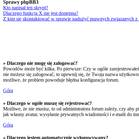
Sprawy phpBB3
Kto napisał ten skrypt?
Dlaczego funkcja X nie jest dostępna?
Z kim się skontaktować w sprawie nadużyć prawnych związanych z
» Dlaczego nie mogę się zalogować?
Powodów może być kilka. Po pierwsze: Czy w ogóle zarejestrowałeś się
nie możesz się zalogować, to upewnij się, że Twoja nazwa użytkownika
możliwe, że problem powoduje błędna konfiguracja forum.
Góra
» Dlaczego w ogóle muszę się rejestrować?
Możliwe, że nie musisz, to od administratora forum zależy, czy aby p
jak własny avatar, wysyłanie prywatnych wiadomości i e-maili do inn
Góra
» Dlaczego jestem automatycznie wylogowywany?