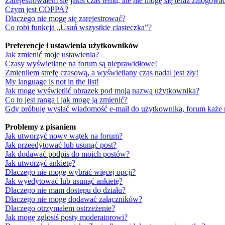
Zarejestrowałem się jakiś czas temu, ale nie mogę się teraz zalogować
Czym jest COPPA?
Dlaczego nie mogę się zarejestrować?
Co robi funkcja „Usuń wszystkie ciasteczka”?
Preferencje i ustawienia użytkowników
Jak zmienić moje ustawienia?
Czasy wyświetlane na forum są nieprawidłowe!
Zmieniłem strefę czasową, a wyświetlany czas nadal jest zły!
My language is not in the list!
Jak mogę wyświetlić obrazek pod moją nazwą użytkownika?
Co to jest ranga i jak mogę ją zmienić?
Gdy próbuję wysłać wiadomość e-mail do użytkownika, forum każe 
Problemy z pisaniem
Jak utworzyć nowy wątek na forum?
Jak przeedytować lub usunąć post?
Jak dodawać podpis do moich postów?
Jak utworzyć ankietę?
Dlaczego nie mogę wybrać więcej opcji?
Jak wyedytować lub usunąć ankietę?
Dlaczego nie mam dostępu do działu?
Dlaczego nie mogę dodawać załączników?
Dlaczego otrzymałem ostrzeżenie?
Jak mogę zgłosiś posty moderatorowi?