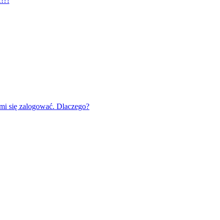
!?!
mi się zalogować. Dlaczego?