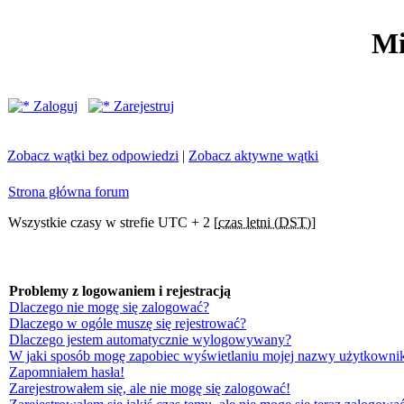
Mi
Zaloguj
Zarejestruj
Zobacz wątki bez odpowiedzi
|
Zobacz aktywne wątki
Strona główna forum
Wszystkie czasy w strefie UTC + 2 [
czas letni (DST)
]
Problemy z logowaniem i rejestracją
Dlaczego nie mogę się zalogować?
Dlaczego w ogóle muszę się rejestrować?
Dlaczego jestem automatycznie wylogowywany?
W jaki sposób mogę zapobiec wyświetlaniu mojej nazwy użytkownik
Zapomniałem hasła!
Zarejestrowałem się, ale nie mogę się zalogować!