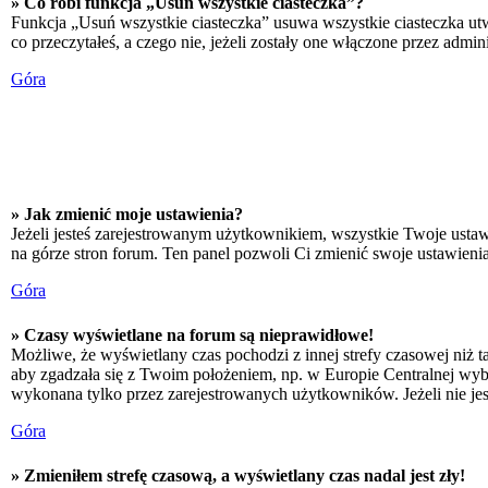
» Co robi funkcja „Usuń wszystkie ciasteczka”?
Funkcja „Usuń wszystkie ciasteczka” usuwa wszystkie ciasteczka utw
co przeczytałeś, a czego nie, jeżeli zostały one włączone przez adm
Góra
» Jak zmienić moje ustawienia?
Jeżeli jesteś zarejestrowanym użytkownikiem, wszystkie Twoje ustaw
na górze stron forum. Ten panel pozwoli Ci zmienić swoje ustawienia 
Góra
» Czasy wyświetlane na forum są nieprawidłowe!
Możliwe, że wyświetlany czas pochodzi z innej strefy czasowej niż ta
aby zgadzała się z Twoim położeniem, np. w Europie Centralnej wyb
wykonana tylko przez zarejestrowanych użytkowników. Jeżeli nie jeste
Góra
» Zmieniłem strefę czasową, a wyświetlany czas nadal jest zły!