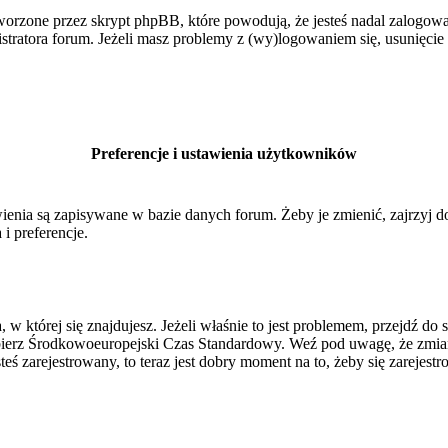
orzone przez skrypt phpBB, które powodują, że jesteś nadal zalogowan
inistratora forum. Jeżeli masz problemy z (wy)logowaniem się, usunięci
Preferencje i ustawienia użytkowników
ienia są zapisywane w bazie danych forum. Żeby je zmienić, zajrzyj 
i preferencje.
, w której się znajdujesz. Jeżeli właśnie to jest problemem, przejdź 
ierz Środkowoeuropejski Czas Standardowy. Weź pod uwagę, że zmiana
ś zarejestrowany, to teraz jest dobry moment na to, żeby się zarejestr