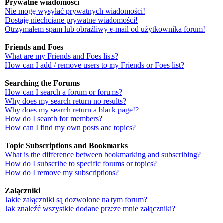
Prywatne wiadomości
Nie mogę wysyłać prywatnych wiadomości!
Dostaję niechciane prywatne wiadomości!
Otrzymałem spam lub obraźliwy e-mail od użytkownika forum!
Friends and Foes
What are my Friends and Foes lists?
How can I add / remove users to my Friends or Foes list?
Searching the Forums
How can I search a forum or forums?
Why does my search return no results?
Why does my search return a blank page!?
How do I search for members?
How can I find my own posts and topics?
Topic Subscriptions and Bookmarks
What is the difference between bookmarking and subscribing?
How do I subscribe to specific forums or topics?
How do I remove my subscriptions?
Załączniki
Jakie załączniki są dozwolone na tym forum?
Jak znaleźć wszystkie dodane przeze mnie załączniki?