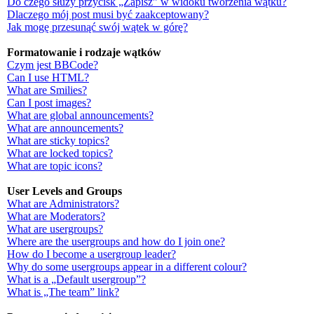
Do czego służy przycisk „Zapisz” w widoku tworzenia wątku?
Dlaczego mój post musi być zaakceptowany?
Jak mogę przesunąć swój wątek w górę?
Formatowanie i rodzaje wątków
Czym jest BBCode?
Can I use HTML?
What are Smilies?
Can I post images?
What are global announcements?
What are announcements?
What are sticky topics?
What are locked topics?
What are topic icons?
User Levels and Groups
What are Administrators?
What are Moderators?
What are usergroups?
Where are the usergroups and how do I join one?
How do I become a usergroup leader?
Why do some usergroups appear in a different colour?
What is a „Default usergroup”?
What is „The team” link?