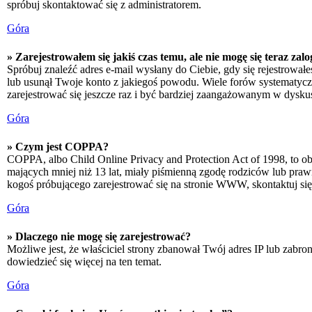
spróbuj skontaktować się z administratorem.
Góra
» Zarejestrowałem się jakiś czas temu, ale nie mogę się teraz zal
Spróbuj znaleźć adres e-mail wysłany do Ciebie, gdy się rejestrował
lub usunął Twoje konto z jakiegoś powodu. Wiele forów systematyczni
zarejestrować się jeszcze raz i być bardziej zaangażowanym w dyskus
Góra
» Czym jest COPPA?
COPPA, albo Child Online Privacy and Protection Act of 1998, to o
mających mniej niż 13 lat, miały piśmienną zgodę rodziców lub prawn
kogoś próbującego zarejestrować się na stronie WWW, skontaktuj si
Góra
» Dlaczego nie mogę się zarejestrować?
Możliwe jest, że właściciel strony zbanował Twój adres IP lub zabron
dowiedzieć się więcej na ten temat.
Góra