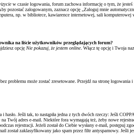
izycie
w czasie logowania, forum zachowa informację o tym, że jesteś 
Aby pozostać zalogowanym, zaznacz opcję „Zaloguj mnie automatycznie
tera, np. w bibliotece, kawiarence internetowej, sali komputerowej w sz
ownika na liście użytkowników przeglądających forum?
jdziesz opcję
Nie pokazuj, że jestem online
. Włącz tę opcję i Twoja na
bez problemu może zostać zresetowane. Przejdź na stronę logowania i k
asło. Jeśli tak, to nastąpiła jedna z tych dwóch rzeczy: Jeśli COPPA 
e na Twój adres e-mail. Niektóre fora wymagają też, żeby nowe rejestr
dczas rejestracji. Jeżeli został do Ciebie wysłany e-mail, postępuj zg
il został zaklasyfikowany jako spam przez filtr antyspamowy. Jeśli je