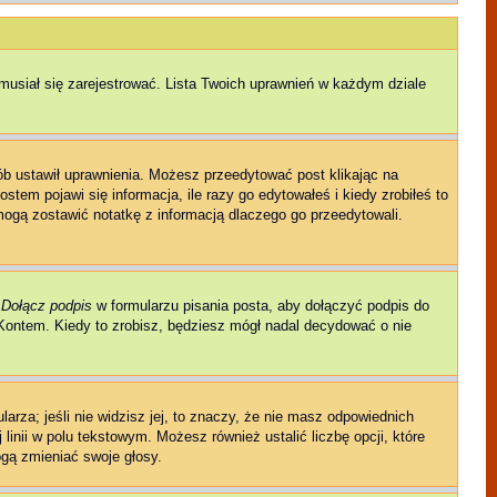
musiał się zarejestrować. Lista Twoich uprawnień w każdym dziale
sób ustawił uprawnienia. Możesz przeedytować post klikając na
tem pojawi się informacja, ile razy go edytowałeś i kiedy zrobiłeś to
ni mogą zostawić notatkę z informacją dlaczego go przeedytowali.
e
Dołącz podpis
w formularzu pisania posta, aby dołączyć podpis do
ontem. Kiedy to zrobisz, będziesz mógł nadal decydować o nie
larza; jeśli nie widzisz jej, to znaczy, że nie masz odpowiednich
linii w polu tekstowym. Możesz również ustalić liczbę opcji, które
gą zmieniać swoje głosy.