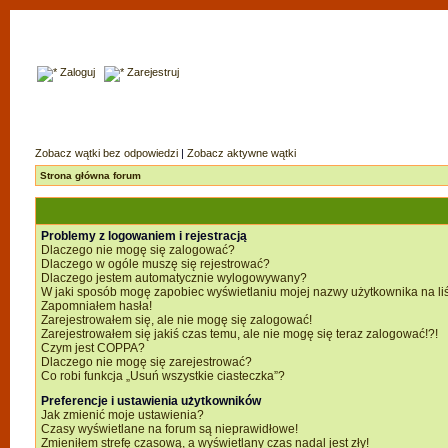
Zaloguj
Zarejestruj
Zobacz wątki bez odpowiedzi
|
Zobacz aktywne wątki
Strona główna forum
Problemy z logowaniem i rejestracją
Dlaczego nie mogę się zalogować?
Dlaczego w ogóle muszę się rejestrować?
Dlaczego jestem automatycznie wylogowywany?
W jaki sposób mogę zapobiec wyświetlaniu mojej nazwy użytkownika na li
Zapomniałem hasła!
Zarejestrowałem się, ale nie mogę się zalogować!
Zarejestrowałem się jakiś czas temu, ale nie mogę się teraz zalogować!?!
Czym jest COPPA?
Dlaczego nie mogę się zarejestrować?
Co robi funkcja „Usuń wszystkie ciasteczka”?
Preferencje i ustawienia użytkowników
Jak zmienić moje ustawienia?
Czasy wyświetlane na forum są nieprawidłowe!
Zmieniłem strefę czasową, a wyświetlany czas nadal jest zły!