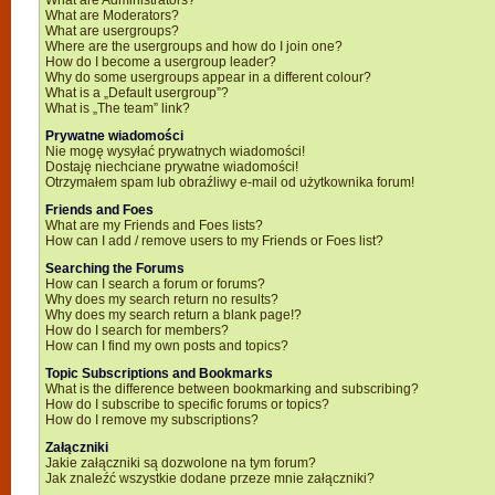
What are Administrators?
What are Moderators?
What are usergroups?
Where are the usergroups and how do I join one?
How do I become a usergroup leader?
Why do some usergroups appear in a different colour?
What is a „Default usergroup”?
What is „The team” link?
Prywatne wiadomości
Nie mogę wysyłać prywatnych wiadomości!
Dostaję niechciane prywatne wiadomości!
Otrzymałem spam lub obraźliwy e-mail od użytkownika forum!
Friends and Foes
What are my Friends and Foes lists?
How can I add / remove users to my Friends or Foes list?
Searching the Forums
How can I search a forum or forums?
Why does my search return no results?
Why does my search return a blank page!?
How do I search for members?
How can I find my own posts and topics?
Topic Subscriptions and Bookmarks
What is the difference between bookmarking and subscribing?
How do I subscribe to specific forums or topics?
How do I remove my subscriptions?
Załączniki
Jakie załączniki są dozwolone na tym forum?
Jak znaleźć wszystkie dodane przeze mnie załączniki?