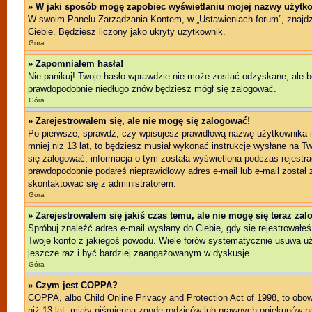
» W jaki sposób mogę zapobiec wyświetlaniu mojej nazwy użytko
W swoim Panelu Zarządzania Kontem, w „Ustawieniach forum”, znajd
Ciebie. Będziesz liczony jako ukryty użytkownik.
Góra
» Zapomniałem hasła!
Nie panikuj! Twoje hasło wprawdzie nie może zostać odzyskane, ale b
prawdopodobnie niedługo znów będziesz mógł się zalogować.
Góra
» Zarejestrowałem się, ale nie mogę się zalogować!
Po pierwsze, sprawdź, czy wpisujesz prawidłową nazwę użytkownika i h
mniej niż 13 lat, to będziesz musiał wykonać instrukcje wysłane na T
się zalogować; informacja o tym została wyświetlona podczas rejestrac
prawdopodobnie podałeś nieprawidłowy adres e-mail lub e-mail został 
skontaktować się z administratorem.
Góra
» Zarejestrowałem się jakiś czas temu, ale nie mogę się teraz za
Spróbuj znaleźć adres e-mail wysłany do Ciebie, gdy się rejestrowałeś
Twoje konto z jakiegoś powodu. Wiele forów systematycznie usuwa użyt
jeszcze raz i być bardziej zaangażowanym w dyskusje.
Góra
» Czym jest COPPA?
COPPA, albo Child Online Privacy and Protection Act of 1998, to ob
niż 13 lat, miały piśmienną zgodę rodziców lub prawnych opiekunów na 