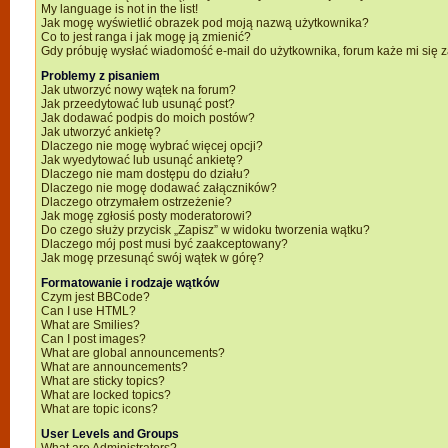
My language is not in the list!
Jak mogę wyświetlić obrazek pod moją nazwą użytkownika?
Co to jest ranga i jak mogę ją zmienić?
Gdy próbuję wysłać wiadomość e-mail do użytkownika, forum każe mi się
Problemy z pisaniem
Jak utworzyć nowy wątek na forum?
Jak przeedytować lub usunąć post?
Jak dodawać podpis do moich postów?
Jak utworzyć ankietę?
Dlaczego nie mogę wybrać więcej opcji?
Jak wyedytować lub usunąć ankietę?
Dlaczego nie mam dostępu do działu?
Dlaczego nie mogę dodawać załączników?
Dlaczego otrzymałem ostrzeżenie?
Jak mogę zgłosiś posty moderatorowi?
Do czego służy przycisk „Zapisz” w widoku tworzenia wątku?
Dlaczego mój post musi być zaakceptowany?
Jak mogę przesunąć swój wątek w górę?
Formatowanie i rodzaje wątków
Czym jest BBCode?
Can I use HTML?
What are Smilies?
Can I post images?
What are global announcements?
What are announcements?
What are sticky topics?
What are locked topics?
What are topic icons?
User Levels and Groups