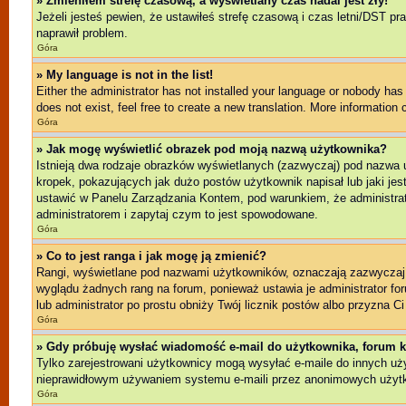
» Zmieniłem strefę czasową, a wyświetlany czas nadal jest zły!
Jeżeli jesteś pewien, że ustawiłeś strefę czasową i czas letni/DST pr
naprawił problem.
Góra
» My language is not in the list!
Either the administrator has not installed your language or nobody has 
does not exist, feel free to create a new translation. More information
Góra
» Jak mogę wyświetlić obrazek pod moją nazwą użytkownika?
Istnieją dwa rodzaje obrazków wyświetlanych (zazwyczaj) pod nazwa 
kropek, pokazujących jak dużo postów użytkownik napisał lub jaki jes
ustawić w Panelu Zarządzania Kontem, pod warunkiem, że administrato
administratorem i zapytaj czym to jest spowodowane.
Góra
» Co to jest ranga i jak mogę ją zmienić?
Rangi, wyświetlane pod nazwami użytkowników, oznaczają zazwyczaj il
wyglądu żadnych rang na forum, ponieważ ustawia je administrator foru
lub administrator po prostu obniży Twój licznik postów albo przyzna Ci
Góra
» Gdy próbuję wysłać wiadomość e-mail do użytkownika, forum k
Tylko zarejestrowani użytkownicy mogą wysyłać e-maile do innych użyt
nieprawidłowym używaniem systemu e-maili przez anonimowych użyt
Góra