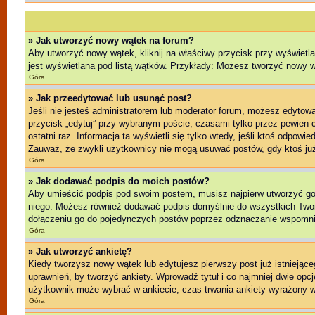
» Jak utworzyć nowy wątek na forum?
Aby utworzyć nowy wątek, kliknij na właściwy przycisk przy wyświetl
jest wyświetlana pod listą wątków. Przykłady: Możesz tworzyć nowy 
Góra
» Jak przeedytować lub usunąć post?
Jeśli nie jesteś administratorem lub moderator forum, możesz edytować
przycisk „edytuj” przy wybranym poście, czasami tylko przez pewien cz
ostatni raz. Informacja ta wyświetli się tylko wtedy, jeśli ktoś odpowi
Zauważ, że zwykli użytkownicy nie mogą usuwać postów, gdy ktoś już
Góra
» Jak dodawać podpis do moich postów?
Aby umieścić podpis pod swoim postem, musisz najpierw utworzyć g
niego. Możesz również dodawać podpis domyślnie do wszystkich Twoi
dołączeniu go do pojedynczych postów poprzez odznaczanie wspomnia
Góra
» Jak utworzyć ankietę?
Kiedy tworzysz nowy wątek lub edytujesz pierwszy post już istniejącego
uprawnień, by tworzyć ankiety. Wprowadź tytuł i co najmniej dwie opcj
użytkownik może wybrać w ankiecie, czas trwania ankiety wyrażony w
Góra