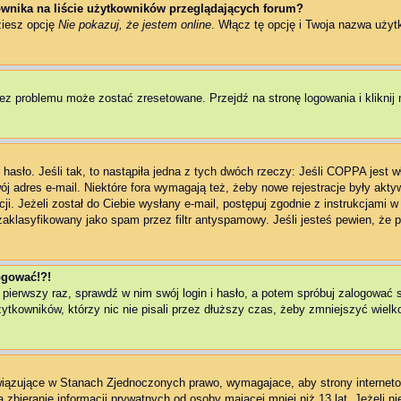
wnika na liście użytkowników przeglądających forum?
ziesz opcję
Nie pokazuj, że jestem online
. Włącz tę opcję i Twoja nazwa użyt
ez problemu może zostać zresetowane. Przejdź na stronę logowania i kliknij 
asło. Jeśli tak, to nastąpiła jedna z tych dwóch rzeczy: Jeśli COPPA jest w
wój adres e-mail. Niektóre fora wymagają też, żeby nowe rejestracje były akt
ji. Jeżeli został do Ciebie wysłany e-mail, postępuj zgodnie z instrukcjami 
zaklasyfikowany jako spam przez filtr antyspamowy. Jeśli jesteś pewien, że p
logować!?!
 pierwszy raz, sprawdź w nim swój login i hasło, a potem spróbuj zalogować 
kowników, którzy nic nie pisali przez dłuższy czas, żeby zmniejszyć wielkoś
owiązujące w Stanach Zjednoczonych prawo, wymagajace, aby strony interneto
zbieranie informacji prywatnych od osoby mającej mniej niż 13 lat. Jeżeli n