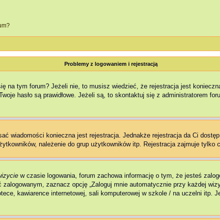
rum?
Problemy z logowaniem i rejestracją
na tym forum? Jeżeli nie, to musisz wiedzieć, że rejestracja jest konieczna,
woje hasło są prawidłowe. Jeżeli są, to skontaktuj się z administratorem fo
isać wiadomości konieczna jest rejestracja. Jednakże rejestracja da Ci dostę
żytkowników, należenie do grup użytkowników itp. Rejestracja zajmuje tylko c
wizycie
w czasie logowania, forum zachowa informację o tym, że jesteś zalog
 zalogowanym, zaznacz opcję „Zaloguj mnie automatycznie przy każdej wizyc
ce, kawiarence internetowej, sali komputerowej w szkole / na uczelni itp. Jeż