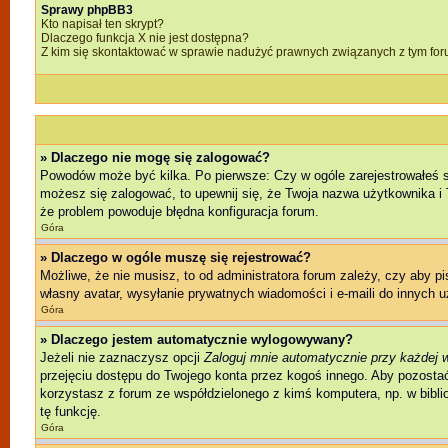
Sprawy phpBB3
Kto napisał ten skrypt?
Dlaczego funkcja X nie jest dostępna?
Z kim się skontaktować w sprawie nadużyć prawnych związanych z tym fo
» Dlaczego nie mogę się zalogować?
Powodów może być kilka. Po pierwsze: Czy w ogóle zarejestrowałeś się 
możesz się zalogować, to upewnij się, że Twoja nazwa użytkownika i T
że problem powoduje błędna konfiguracja forum.
Góra
» Dlaczego w ogóle muszę się rejestrować?
Możliwe, że nie musisz, to od administratora forum zależy, czy aby p
własny avatar, wysyłanie prywatnych wiadomości i e-maili do innych u
Góra
» Dlaczego jestem automatycznie wylogowywany?
Jeżeli nie zaznaczysz opcji
Zaloguj mnie automatycznie przy każdej 
przejęciu dostępu do Twojego konta przez kogoś innego. Aby pozostać
korzystasz z forum ze współdzielonego z kimś komputera, np. w bibliote
tę funkcję.
Góra