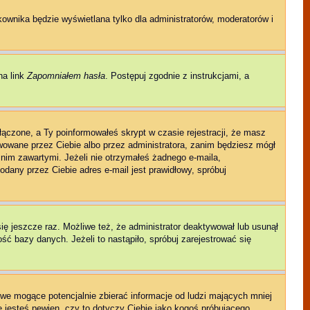
kownika będzie wyświetlana tylko dla administratorów, moderatorów i
na link
Zapomniałem hasła
. Postępuj zgodnie z instrukcjami, a
łączone, a Ty poinformowałeś skrypt w czasie rejestracji, że masz
ywowane przez Ciebie albo przez administratora, zanim będziesz mógł
w nim zawartymi. Jeżeli nie otrzymałeś żadnego e-maila,
odany przez Ciebie adres e-mail jest prawidłowy, spróbuj
się jeszcze raz. Możliwe też, że administrator deaktywował lub usunął
ć bazy danych. Jeżeli to nastąpiło, spróbuj zarejestrować się
we mogące potencjalnie zbierać informacje od ludzi mających mniej
ie jesteś pewien, czy to dotyczy Ciebie jako kogoś próbującego