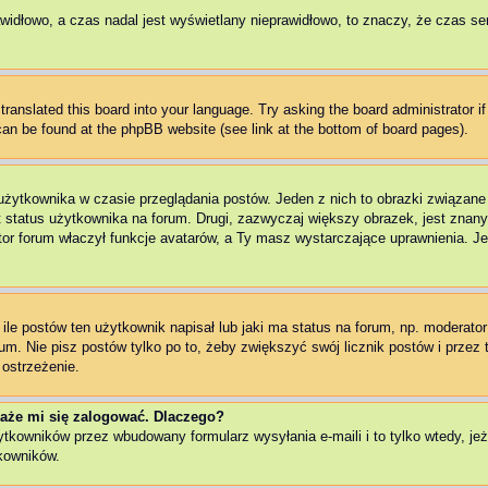
awidłowo, a czas nadal jest wyświetlany nieprawidłowo, to znaczy, że czas se
translated this board into your language. Try asking the board administrator i
 can be found at the phpBB website (see link at the bottom of board pages).
użytkownika w czasie przeglądania postów. Jeden z nich to obrazki związan
t status użytkownika na forum. Drugi, zazwyczaj większy obrazek, jest znany
r forum właczył funkcje avatarów, a Ty masz wystarczające uprawnienia. Jeż
e postów ten użytkownik napisał lub jaki ma status na forum, np. moderator 
m. Nie pisz postów tylko po to, żeby zwiększyć swój licznik postów i przez t
 ostrzeżenie.
aże mi się zalogować. Dlaczego?
kowników przez wbudowany formularz wysyłania e-maili i to tylko wtedy, jeże
kowników.