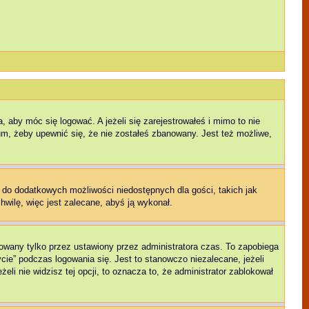
 aby móc się logować. A jeżeli się zarejestrowałeś i mimo to nie
rum, żeby upewnić się, że nie zostałeś zbanowany. Jest też możliwe,
p do dodatkowych możliwości niedostępnych dla gości, takich jak
hwilę, więc jest zalecane, abyś ją wykonał.
owany tylko przez ustawiony przez administratora czas. To zapobiega
ie” podczas logowania się. Jest to stanowczo niezalecane, jeżeli
eli nie widzisz tej opcji, to oznacza to, że administrator zablokował