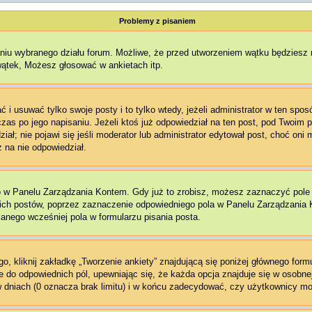
Problemy z pisaniem
aniu wybranego działu forum. Możliwe, że przed utworzeniem wątku będziesz 
wątek, Możesz głosować w ankietach itp.
 i usuwać tylko swoje posty i to tylko wtedy, jeżeli administrator w ten spo
as po jego napisaniu. Jeżeli ktoś już odpowiedział na ten post, pod Twoim pos
edział; nie pojawi się jeśli moderator lub administrator edytował post, choć o
 na nie odpowiedział.
o w Panelu Zarządzania Kontem. Gdy już to zrobisz, możesz zaznaczyć pol
ch postów, poprzez zaznaczenie odpowiedniego pola w Panelu Zarządzania K
nego wcześniej pola w formularzu pisania posta.
, kliknij zakładkę „Tworzenie ankiety” znajdującą się poniżej głównego formu
e do odpowiednich pól, upewniając się, że każda opcja znajduje się w osobnej 
 dniach (0 oznacza brak limitu) i w końcu zadecydować, czy użytkownicy mo