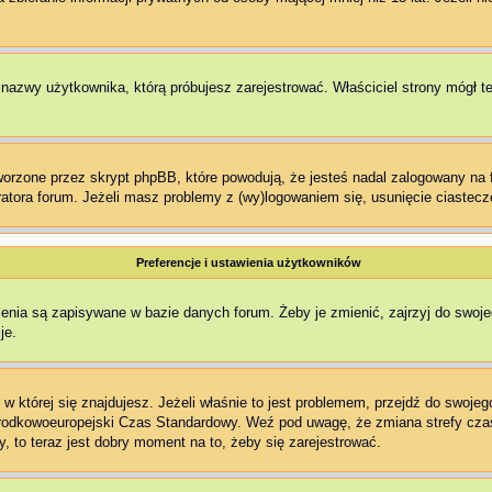
ł nazwy użytkownika, którą próbujesz zarejestrować. Właściciel strony mógł t
rzone przez skrypt phpBB, które powodują, że jesteś nadal zalogowany na fo
stratora forum. Jeżeli masz problemy z (wy)logowaniem się, usunięcie ciaste
Preferencje i ustawienia użytkowników
enia są zapisywane w bazie danych forum. Żeby je zmienić, zajrzyj do swoj
je.
, w której się znajdujesz. Jeżeli właśnie to jest problemem, przejdź do swo
Środkowoeuropejski Czas Standardowy. Weź pod uwagę, że zmiana strefy cza
, to teraz jest dobry moment na to, żeby się zarejestrować.