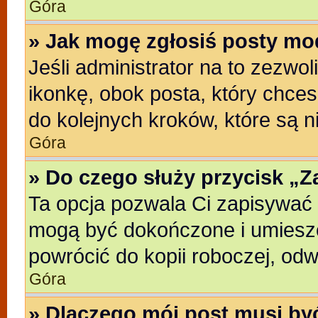
Góra
» Jak mogę zgłosiś posty mo
Jeśli administrator na to zezwo
ikonkę, obok posta, który chcesz
do kolejnych kroków, które są 
Góra
» Do czego służy przycisk „
Ta opcja pozwala Ci zapisywać 
mogą być dokończone i umieszc
powrócić do kopii roboczej, od
Góra
» Dlaczego mój post musi b