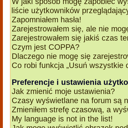
W jaki sposób mogę zapobiec wyś
liście użytkowników przeglądają
Zapomniałem hasła!
Zarejestrowałem się, ale nie mog
Zarejestrowałem się jakiś czas t
Czym jest COPPA?
Dlaczego nie mogę się zarejestr
Co robi funkcja „Usuń wszystkie 
Preferencje i ustawienia użyt
Jak zmienić moje ustawienia?
Czasy wyświetlane na forum są n
Zmieniłem strefę czasową, a wyśw
My language is not in the list!
Jak mogę wyświetlić obrazek po