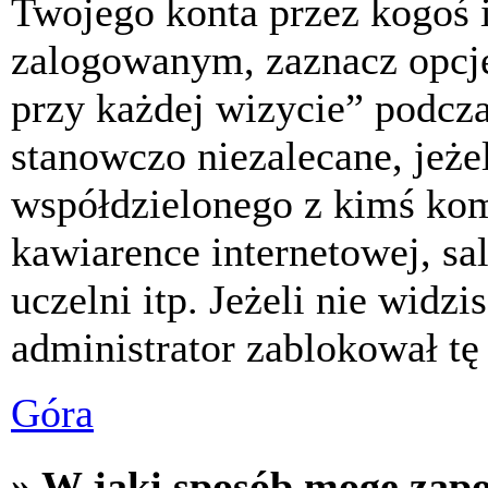
Twojego konta przez kogoś 
zalogowanym, zaznacz opcj
przy każdej wizycie” podczas
stanowczo niezalecane, jeże
współdzielonego z kimś komp
kawiarence internetowej, sa
uczelni itp. Jeżeli nie widzis
administrator zablokował tę
Góra
» W jaki sposób mogę zap