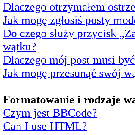
Dlaczego otrzymałem ostrze
Jak mogę zgłosiś posty mod
Do czego służy przycisk „Z
wątku?
Dlaczego mój post musi by
Jak mogę przesunąć swój w
Formatowanie i rodzaje w
Czym jest BBCode?
Can I use HTML?