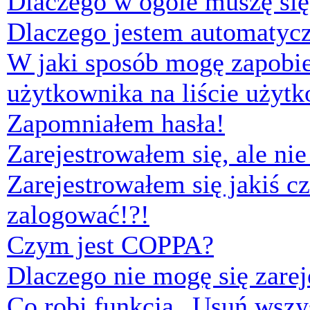
Dlaczego w ogóle muszę się
Dlaczego jestem automaty
W jaki sposób mogę zapobi
użytkownika na liście użyt
Zapomniałem hasła!
Zarejestrowałem się, ale ni
Zarejestrowałem się jakiś cz
zalogować!?!
Czym jest COPPA?
Dlaczego nie mogę się zare
Co robi funkcja „Usuń wszys