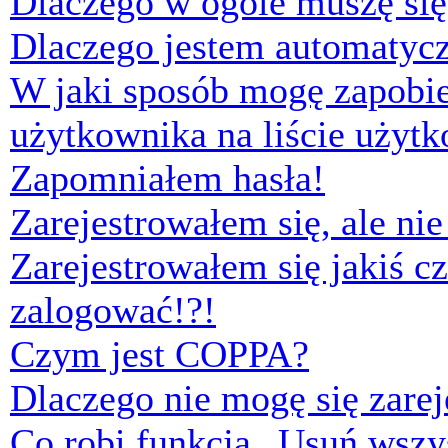
Dlaczego w ogóle muszę się
Dlaczego jestem automaty
W jaki sposób mogę zapobi
użytkownika na liście użyt
Zapomniałem hasła!
Zarejestrowałem się, ale ni
Zarejestrowałem się jakiś cz
zalogować!?!
Czym jest COPPA?
Dlaczego nie mogę się zare
Co robi funkcja „Usuń wszys