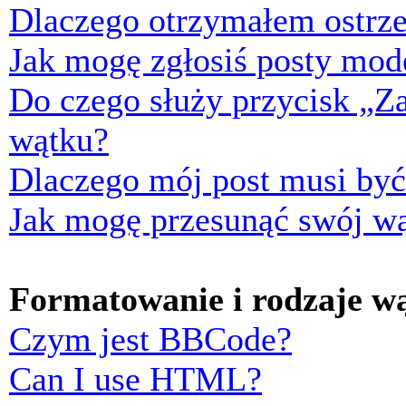
Dlaczego otrzymałem ostrze
Jak mogę zgłosiś posty mod
Do czego służy przycisk „Z
wątku?
Dlaczego mój post musi by
Jak mogę przesunąć swój w
Formatowanie i rodzaje w
Czym jest BBCode?
Can I use HTML?