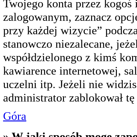
Twojego konta przez kogoś 
zalogowanym, zaznacz opcj
przy każdej wizycie” podczas
stanowczo niezalecane, jeże
współdzielonego z kimś komp
kawiarence internetowej, sa
uczelni itp. Jeżeli nie widzis
administrator zablokował tę
Góra
» W jaki sposób mogę zap