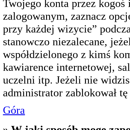
Twojego konta przez kogoś 
zalogowanym, zaznacz opcj
przy każdej wizycie” podczas
stanowczo niezalecane, jeże
współdzielonego z kimś komp
kawiarence internetowej, sa
uczelni itp. Jeżeli nie widzis
administrator zablokował tę
Góra
» W jaki sposób mogę zap