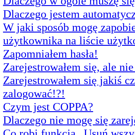
Dlaczego w ogóle muszę się
Dlaczego jestem automaty
W jaki sposób mogę zapobi
użytkownika na liście użyt
Zapomniałem hasła!
Zarejestrowałem się, ale ni
Zarejestrowałem się jakiś cz
zalogować!?!
Czym jest COPPA?
Dlaczego nie mogę się zare
Co robi funkcja „Usuń wszys