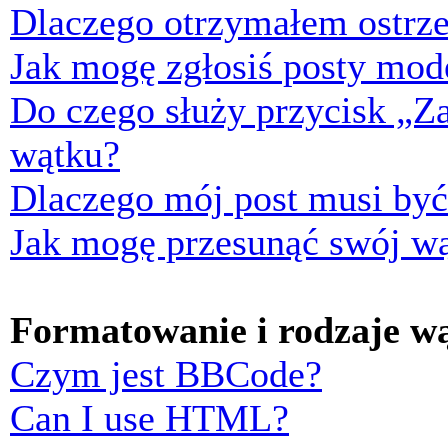
Dlaczego otrzymałem ostrze
Jak mogę zgłosiś posty mod
Do czego służy przycisk „Z
wątku?
Dlaczego mój post musi by
Jak mogę przesunąć swój w
Formatowanie i rodzaje w
Czym jest BBCode?
Can I use HTML?