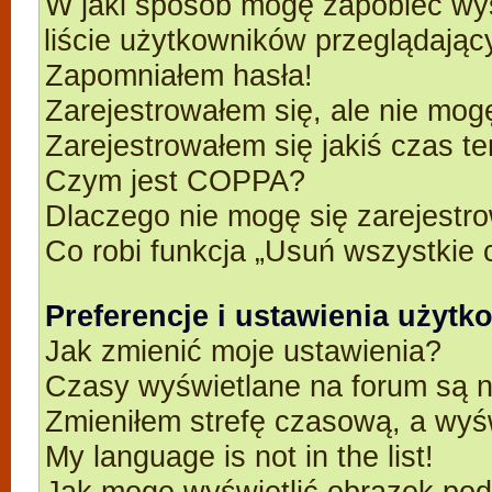
W jaki sposób mogę zapobiec wyś
liście użytkowników przeglądają
Zapomniałem hasła!
Zarejestrowałem się, ale nie mog
Zarejestrowałem się jakiś czas t
Czym jest COPPA?
Dlaczego nie mogę się zarejestr
Co robi funkcja „Usuń wszystkie 
Preferencje i ustawienia użyt
Jak zmienić moje ustawienia?
Czasy wyświetlane na forum są n
Zmieniłem strefę czasową, a wyśw
My language is not in the list!
Jak mogę wyświetlić obrazek po