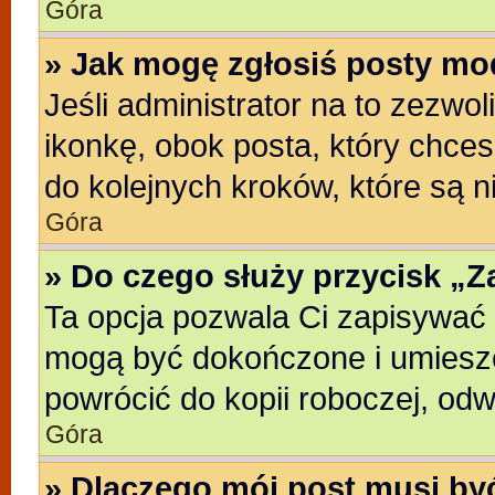
Góra
» Jak mogę zgłosiś posty mo
Jeśli administrator na to zezwo
ikonkę, obok posta, który chcesz
do kolejnych kroków, które są 
Góra
» Do czego służy przycisk „
Ta opcja pozwala Ci zapisywać 
mogą być dokończone i umieszc
powrócić do kopii roboczej, od
Góra
» Dlaczego mój post musi b