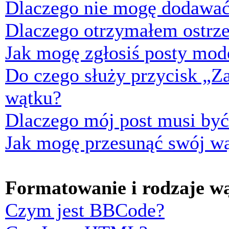
Dlaczego nie mogę dodawać
Dlaczego otrzymałem ostrze
Jak mogę zgłosiś posty mod
Do czego służy przycisk „Z
wątku?
Dlaczego mój post musi by
Jak mogę przesunąć swój w
Formatowanie i rodzaje w
Czym jest BBCode?