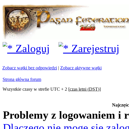
Zaloguj
Zarejestruj
Zobacz wątki bez odpowiedzi
|
Zobacz aktywne wątki
Strona główna forum
Wszystkie czasy w strefie UTC + 2 [
czas letni (DST)
]
Najczęśc
Problemy z logowaniem i r
Dlaczego nie mogę się zalo