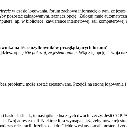
izycie
w czasie logowania, forum zachowa informację o tym, że jesteś 
Aby pozostać zalogowanym, zaznacz opcję „Zaloguj mnie automatycznie
tera, np. w bibliotece, kawiarence internetowej, sali komputerowej w sz
ownika na liście użytkowników przeglądających forum?
jdziesz opcję
Nie pokazuj, że jestem online
. Włącz tę opcję i Twoja na
bez problemu może zostać zresetowane. Przejdź na stronę logowania i k
asło. Jeśli tak, to nastąpiła jedna z tych dwóch rzeczy: Jeśli COPPA 
e na Twój adres e-mail. Niektóre fora wymagają też, żeby nowe rejestr
dczas rejestracji. Jeżeli został do Ciebie wysłany e-mail, postępuj zg