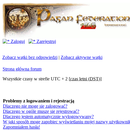
Zaloguj
Zarejestruj
Zobacz wątki bez odpowiedzi
|
Zobacz aktywne wątki
Strona główna forum
Wszystkie czasy w strefie UTC + 2 [
czas letni (DST)
]
Problemy z logowaniem i rejestracją
Dlaczego nie mogę się zalogować?
Dlaczego w ogóle muszę się rejestrować?
Dlaczego jestem automatycznie wylogowywany?
W jaki sposób mogę zapobiec wyświetlaniu mojej nazwy użytkownik
Zapomniałem hasła!