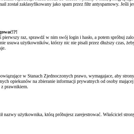
il został zaklasyfikowany jako spam przez filtr antyspamowy. Jeśli je
ogować!?!
eś pierwszy raz, sprawdź w nim swój login i hasło, a potem spróbuj zal
e usuwa użytkowników, którzy nic nie pisali przez dłuższy czas, żeby 
je.
bowiązujące w Stanach Zjednoczonych prawo, wymagajace, aby strony i
ych opiekunów na zbieranie informacji prywatnych od osoby mającej mni
ę z prawnikiem.
ił nazwy użytkownika, którą próbujesz zarejestrować. Właściciel strony