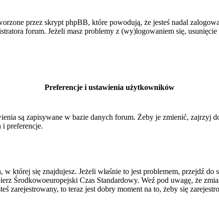
orzone przez skrypt phpBB, które powodują, że jesteś nadal zalogowan
inistratora forum. Jeżeli masz problemy z (wy)logowaniem się, usunięci
Preferencje i ustawienia użytkowników
ienia są zapisywane w bazie danych forum. Żeby je zmienić, zajrzyj 
i preferencje.
, w której się znajdujesz. Jeżeli właśnie to jest problemem, przejdź 
ierz Środkowoeuropejski Czas Standardowy. Weź pod uwagę, że zmiana
ś zarejestrowany, to teraz jest dobry moment na to, żeby się zarejestr