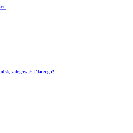
!?!
mi się zalogować. Dlaczego?