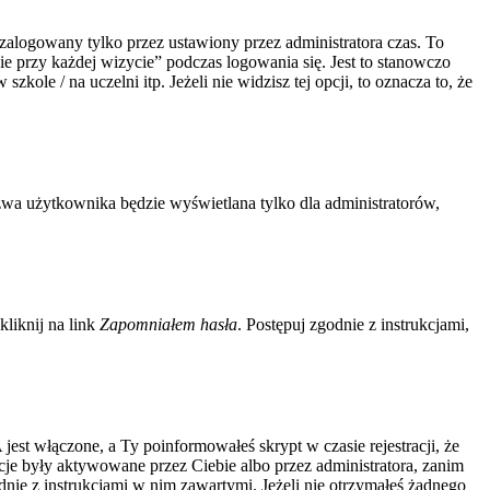
zalogowany tylko przez ustawiony przez administratora czas. To
 przy każdej wizycie” podczas logowania się. Jest to stanowczo
kole / na uczelni itp. Jeżeli nie widzisz tej opcji, to oznacza to, że
zwa użytkownika będzie wyświetlana tylko dla administratorów,
liknij na link
Zapomniałem hasła
. Postępuj zgodnie z instrukcjami,
jest włączone, a Ty poinformowałeś skrypt w czasie rejestracji, że
acje były aktywowane przez Ciebie albo przez administratora, zanim
odnie z instrukcjami w nim zawartymi. Jeżeli nie otrzymałeś żadnego