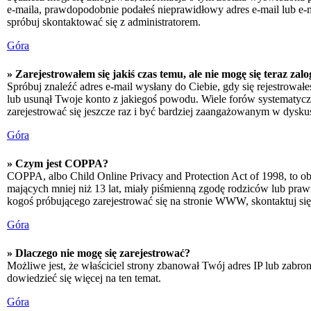
e-maila, prawdopodobnie podałeś nieprawidłowy adres e-mail lub e-ma
spróbuj skontaktować się z administratorem.
Góra
» Zarejestrowałem się jakiś czas temu, ale nie mogę się teraz zal
Spróbuj znaleźć adres e-mail wysłany do Ciebie, gdy się rejestrował
lub usunął Twoje konto z jakiegoś powodu. Wiele forów systematyczni
zarejestrować się jeszcze raz i być bardziej zaangażowanym w dyskus
Góra
» Czym jest COPPA?
COPPA, albo Child Online Privacy and Protection Act of 1998, to o
mających mniej niż 13 lat, miały piśmienną zgodę rodziców lub prawn
kogoś próbującego zarejestrować się na stronie WWW, skontaktuj si
Góra
» Dlaczego nie mogę się zarejestrować?
Możliwe jest, że właściciel strony zbanował Twój adres IP lub zabron
dowiedzieć się więcej na ten temat.
Góra