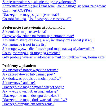
Zarejestrowałem się, ale nie mogę się zalogować!
Zarejestrowałem się jakiś czas temu, ale nie mogę się teraz zalogować
Czym jest COPPA?
Dlaczego nie mogę się zarejestrować?
Co robi funkcja „Usuń wszystkie ciasteczka”?
Preferencje i ustawienia użytkowników
Jak zmienić moje ustawienia?
Czasy wyświetlane na forum są nieprawidłowe!
Zmieniłem strefę czasową, a wyświetlany czas nadal jest zły!
My language is not in the list!
Jak mogę wyświetlić obrazek pod moją nazwą użytkownika?
Co to jest ranga i jak mogę ją zmienić?
Gdy próbuję wysłać wiadomość e-mail do użytkownika, forum każe 
Problemy z pisaniem
Jak utworzyć nowy wątek na forum?
Jak przeedytować lub usunąć post?
Jak dodawać podpis do moich postów?
Jak utworzyć ankietę?
Dlaczego nie mogę wybrać więcej opcji?
Jak wyedytować lub usunąć ankietę?
Dlaczego nie mam dostępu do działu?
Dlaczego nie mogę dodawać załączników?
Dlaczego otrzymałem ostrzeżenie?