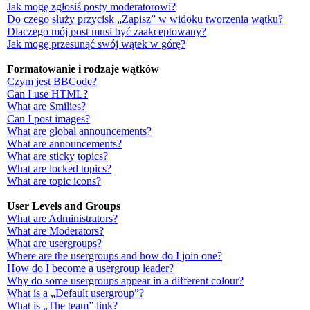
Jak mogę zgłosiś posty moderatorowi?
Do czego służy przycisk „Zapisz” w widoku tworzenia wątku?
Dlaczego mój post musi być zaakceptowany?
Jak mogę przesunąć swój wątek w górę?
Formatowanie i rodzaje wątków
Czym jest BBCode?
Can I use HTML?
What are Smilies?
Can I post images?
What are global announcements?
What are announcements?
What are sticky topics?
What are locked topics?
What are topic icons?
User Levels and Groups
What are Administrators?
What are Moderators?
What are usergroups?
Where are the usergroups and how do I join one?
How do I become a usergroup leader?
Why do some usergroups appear in a different colour?
What is a „Default usergroup”?
What is „The team” link?