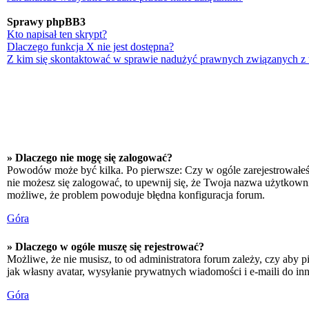
Sprawy phpBB3
Kto napisał ten skrypt?
Dlaczego funkcja X nie jest dostępna?
Z kim się skontaktować w sprawie nadużyć prawnych związanych z
» Dlaczego nie mogę się zalogować?
Powodów może być kilka. Po pierwsze: Czy w ogóle zarejestrowałeś się
nie możesz się zalogować, to upewnij się, że Twoja nazwa użytkownika
możliwe, że problem powoduje błędna konfiguracja forum.
Góra
» Dlaczego w ogóle muszę się rejestrować?
Możliwe, że nie musisz, to od administratora forum zależy, czy aby p
jak własny avatar, wysyłanie prywatnych wiadomości i e-maili do inn
Góra