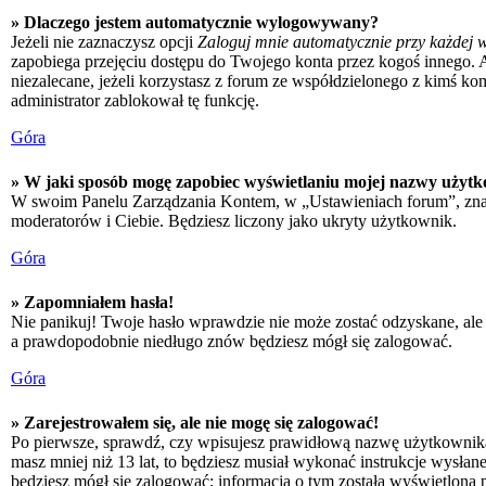
» Dlaczego jestem automatycznie wylogowywany?
Jeżeli nie zaznaczysz opcji
Zaloguj mnie automatycznie przy każdej w
zapobiega przejęciu dostępu do Twojego konta przez kogoś innego. 
niezalecane, jeżeli korzystasz z forum ze współdzielonego z kimś kompu
administrator zablokował tę funkcję.
Góra
» W jaki sposób mogę zapobiec wyświetlaniu mojej nazwy użytk
W swoim Panelu Zarządzania Kontem, w „Ustawieniach forum”, zna
moderatorów i Ciebie. Będziesz liczony jako ukryty użytkownik.
Góra
» Zapomniałem hasła!
Nie panikuj! Twoje hasło wprawdzie nie może zostać odzyskane, ale 
a prawdopodobnie niedługo znów będziesz mógł się zalogować.
Góra
» Zarejestrowałem się, ale nie mogę się zalogować!
Po pierwsze, sprawdź, czy wpisujesz prawidłową nazwę użytkownika i h
masz mniej niż 13 lat, to będziesz musiał wykonać instrukcje wysłan
będziesz mógł się zalogować; informacja o tym została wyświetlona po