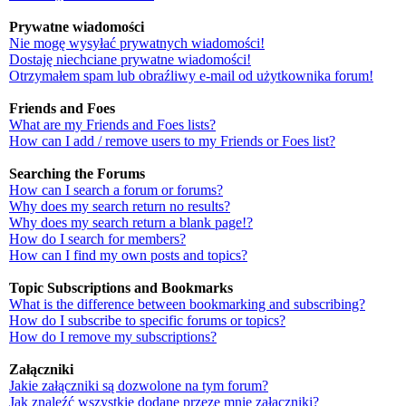
Prywatne wiadomości
Nie mogę wysyłać prywatnych wiadomości!
Dostaję niechciane prywatne wiadomości!
Otrzymałem spam lub obraźliwy e-mail od użytkownika forum!
Friends and Foes
What are my Friends and Foes lists?
How can I add / remove users to my Friends or Foes list?
Searching the Forums
How can I search a forum or forums?
Why does my search return no results?
Why does my search return a blank page!?
How do I search for members?
How can I find my own posts and topics?
Topic Subscriptions and Bookmarks
What is the difference between bookmarking and subscribing?
How do I subscribe to specific forums or topics?
How do I remove my subscriptions?
Załączniki
Jakie załączniki są dozwolone na tym forum?
Jak znaleźć wszystkie dodane przeze mnie załączniki?