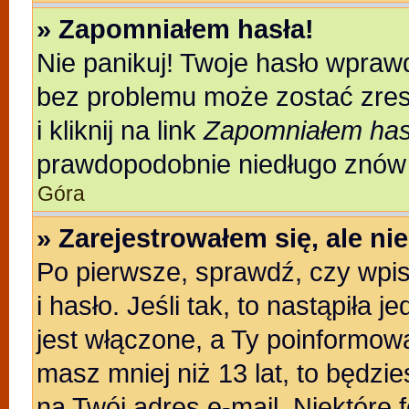
» Zapomniałem hasła!
Nie panikuj! Twoje hasło wpraw
bez problemu może zostać zres
i kliknij na link
Zapomniałem has
prawdopodobnie niedługo znów 
Góra
» Zarejestrowałem się, ale n
Po pierwsze, sprawdź, czy wpi
i hasło. Jeśli tak, to nastąpiła
jest włączone, a Ty poinformował
masz mniej niż 13 lat, to będzi
na Twój adres e-mail. Niektóre