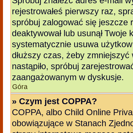
Spróbuj znaleźć adres e-mail wy
rejestrowałeś pierwszy raz, spr
spróbuj zalogować się jeszcze r
deaktywował lub usunął Twoje k
systematycznie usuwa użytkowni
dłuższy czas, żeby zmniejszyć 
nastąpiło, spróbuj zarejestrować
zaangażowanym w dyskusje.
Góra
» Czym jest COPPA?
COPPA, albo Child Online Privac
obowiązujące w Stanach Zjedn