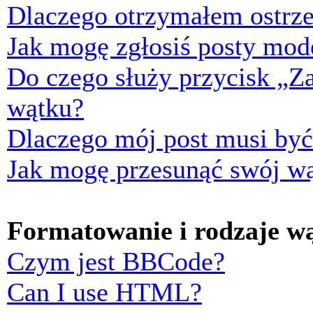
Dlaczego otrzymałem ostrze
Jak mogę zgłosiś posty mod
Do czego służy przycisk „Z
wątku?
Dlaczego mój post musi by
Jak mogę przesunąć swój w
Formatowanie i rodzaje w
Czym jest BBCode?
Can I use HTML?