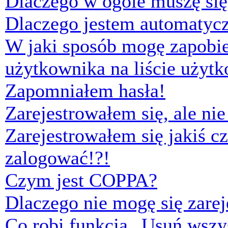
Dlaczego w ogóle muszę się
Dlaczego jestem automaty
W jaki sposób mogę zapobi
użytkownika na liście użyt
Zapomniałem hasła!
Zarejestrowałem się, ale ni
Zarejestrowałem się jakiś cz
zalogować!?!
Czym jest COPPA?
Dlaczego nie mogę się zare
Co robi funkcja „Usuń wszys