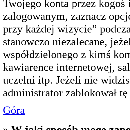
Twojego konta przez kogoś 
zalogowanym, zaznacz opcj
przy każdej wizycie” podczas
stanowczo niezalecane, jeże
współdzielonego z kimś komp
kawiarence internetowej, sa
uczelni itp. Jeżeli nie widzis
administrator zablokował tę
Góra
» W jaki sposób mogę zap