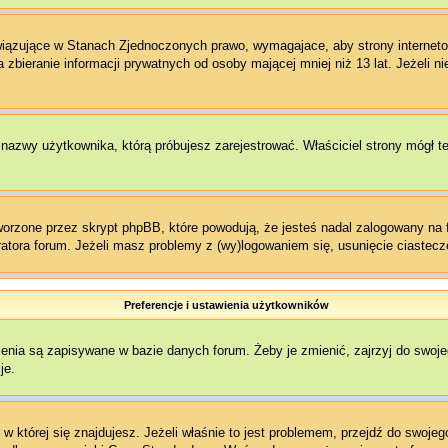
owiązujące w Stanach Zjednoczonych prawo, wymagajace, aby strony interneto
zbieranie informacji prywatnych od osoby mającej mniej niż 13 lat. Jeżeli n
ł nazwy użytkownika, którą próbujesz zarejestrować. Właściciel strony mógł t
rzone przez skrypt phpBB, które powodują, że jesteś nadal zalogowany na fo
stratora forum. Jeżeli masz problemy z (wy)logowaniem się, usunięcie ciaste
Preferencje i ustawienia użytkowników
enia są zapisywane w bazie danych forum. Żeby je zmienić, zajrzyj do swoj
je.
, w której się znajdujesz. Jeżeli właśnie to jest problemem, przejdź do swo