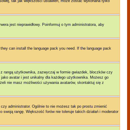
sowej, tak jak większości ustawień, może zostać wykonana tylko
rwera jest nieprawidłowy. Poinformuj o tym administratora, aby
f they can install the language pack you need. If the language pack
e z rangą użytkownika, zazwyczaj w formie gwiazdek, bloczków czy
 jako avatar i jest unikalny dla każdego użytkownika. Możesz go
eli nie masz możliwości używania avatarów, skontaktuj się z
czy administrator. Ogólnie to nie możesz tak po prostu zmienić
o swoją rangę. Większość forów nie toleruje takich działań i moderator