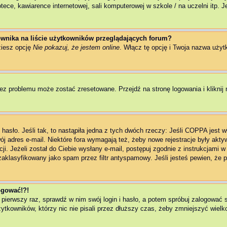
ce, kawiarence internetowej, sali komputerowej w szkole / na uczelni itp. Jeż
wnika na liście użytkowników przeglądających forum?
ziesz opcję
Nie pokazuj, że jestem online
. Włącz tę opcję i Twoja nazwa użyt
ez problemu może zostać zresetowane. Przejdź na stronę logowania i kliknij 
asło. Jeśli tak, to nastąpiła jedna z tych dwóch rzeczy: Jeśli COPPA jest w
wój adres e-mail. Niektóre fora wymagają też, żeby nowe rejestracje były akt
ji. Jeżeli został do Ciebie wysłany e-mail, postępuj zgodnie z instrukcjami 
zaklasyfikowany jako spam przez filtr antyspamowy. Jeśli jesteś pewien, że p
logować!?!
 pierwszy raz, sprawdź w nim swój login i hasło, a potem spróbuj zalogować 
kowników, którzy nic nie pisali przez dłuższy czas, żeby zmniejszyć wielkoś