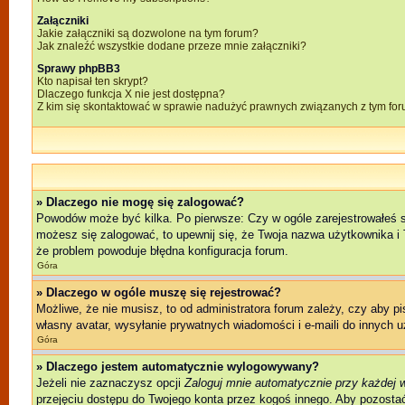
Załączniki
Jakie załączniki są dozwolone na tym forum?
Jak znaleźć wszystkie dodane przeze mnie załączniki?
Sprawy phpBB3
Kto napisał ten skrypt?
Dlaczego funkcja X nie jest dostępna?
Z kim się skontaktować w sprawie nadużyć prawnych związanych z tym fo
» Dlaczego nie mogę się zalogować?
Powodów może być kilka. Po pierwsze: Czy w ogóle zarejestrowałeś się 
możesz się zalogować, to upewnij się, że Twoja nazwa użytkownika i T
że problem powoduje błędna konfiguracja forum.
Góra
» Dlaczego w ogóle muszę się rejestrować?
Możliwe, że nie musisz, to od administratora forum zależy, czy aby p
własny avatar, wysyłanie prywatnych wiadomości i e-maili do innych u
Góra
» Dlaczego jestem automatycznie wylogowywany?
Jeżeli nie zaznaczysz opcji
Zaloguj mnie automatycznie przy każdej 
przejęciu dostępu do Twojego konta przez kogoś innego. Aby pozostać