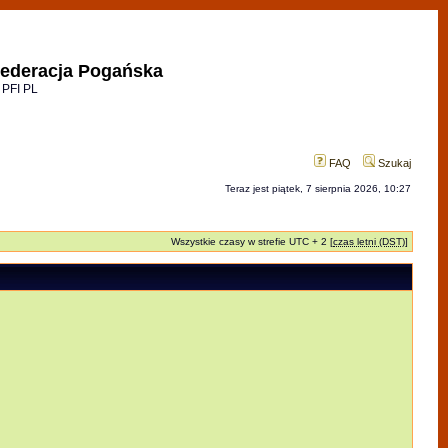
ederacja Pogańska
 PFI PL
FAQ
Szukaj
Teraz jest piątek, 7 sierpnia 2026, 10:27
Wszystkie czasy w strefie UTC + 2 [
czas letni (DST)
]