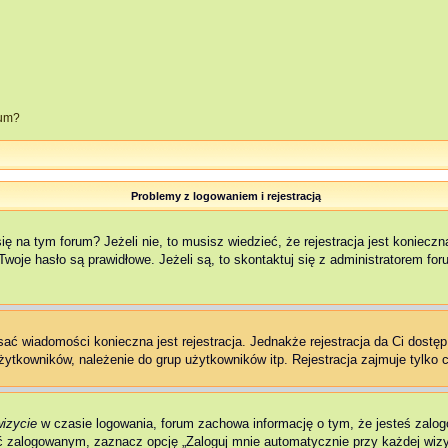
rum?
Problemy z logowaniem i rejestracją
na tym forum? Jeżeli nie, to musisz wiedzieć, że rejestracja jest konieczna,
woje hasło są prawidłowe. Jeżeli są, to skontaktuj się z administratorem fo
isać wiadomości konieczna jest rejestracja. Jednakże rejestracja da Ci dostę
żytkowników, należenie do grup użytkowników itp. Rejestracja zajmuje tylko c
wizycie
w czasie logowania, forum zachowa informację o tym, że jesteś zalog
 zalogowanym, zaznacz opcję „Zaloguj mnie automatycznie przy każdej wizyc