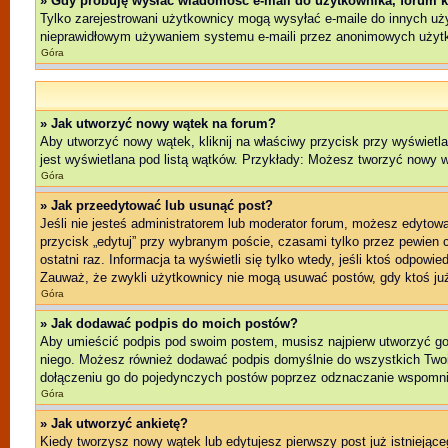
» Gdy próbuję wysłać wiadomość e-mail do użytkownika, forum k
Tylko zarejestrowani użytkownicy mogą wysyłać e-maile do innych użyt
nieprawidłowym używaniem systemu e-maili przez anonimowych użyt
Góra
» Jak utworzyć nowy wątek na forum?
Aby utworzyć nowy wątek, kliknij na właściwy przycisk przy wyświetl
jest wyświetlana pod listą wątków. Przykłady: Możesz tworzyć nowy 
Góra
» Jak przeedytować lub usunąć post?
Jeśli nie jesteś administratorem lub moderator forum, możesz edytować
przycisk „edytuj” przy wybranym poście, czasami tylko przez pewien cz
ostatni raz. Informacja ta wyświetli się tylko wtedy, jeśli ktoś odpowi
Zauważ, że zwykli użytkownicy nie mogą usuwać postów, gdy ktoś już
Góra
» Jak dodawać podpis do moich postów?
Aby umieścić podpis pod swoim postem, musisz najpierw utworzyć g
niego. Możesz również dodawać podpis domyślnie do wszystkich Twoi
dołączeniu go do pojedynczych postów poprzez odznaczanie wspomnia
Góra
» Jak utworzyć ankietę?
Kiedy tworzysz nowy wątek lub edytujesz pierwszy post już istniejącego