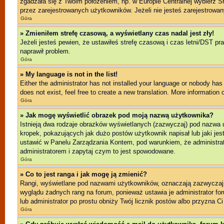
zgadzała się z Twoim położeniem, np. w Europie Centralnej wybierz 
przez zarejestrowanych użytkowników. Jeżeli nie jesteś zarejestrowany
Góra
» Zmieniłem strefę czasową, a wyświetlany czas nadal jest zły!
Jeżeli jesteś pewien, że ustawiłeś strefę czasową i czas letni/DST pr
naprawił problem.
Góra
» My language is not in the list!
Either the administrator has not installed your language or nobody has 
does not exist, feel free to create a new translation. More information
Góra
» Jak mogę wyświetlić obrazek pod moją nazwą użytkownika?
Istnieją dwa rodzaje obrazków wyświetlanych (zazwyczaj) pod nazwa 
kropek, pokazujących jak dużo postów użytkownik napisał lub jaki jes
ustawić w Panelu Zarządzania Kontem, pod warunkiem, że administrato
administratorem i zapytaj czym to jest spowodowane.
Góra
» Co to jest ranga i jak mogę ją zmienić?
Rangi, wyświetlane pod nazwami użytkowników, oznaczają zazwyczaj il
wyglądu żadnych rang na forum, ponieważ ustawia je administrator foru
lub administrator po prostu obniży Twój licznik postów albo przyzna Ci
Góra