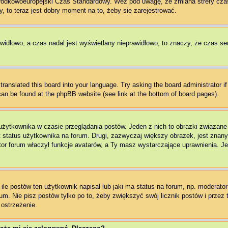
Środkowoeuropejski Czas Standardowy. Weź pod uwagę, że zmiana strefy cza
, to teraz jest dobry moment na to, żeby się zarejestrować.
awidłowo, a czas nadal jest wyświetlany nieprawidłowo, to znaczy, że czas se
translated this board into your language. Try asking the board administrator i
 can be found at the phpBB website (see link at the bottom of board pages).
użytkownika w czasie przeglądania postów. Jeden z nich to obrazki związan
t status użytkownika na forum. Drugi, zazwyczaj większy obrazek, jest znany
r forum właczył funkcje avatarów, a Ty masz wystarczające uprawnienia. Jeż
e postów ten użytkownik napisał lub jaki ma status na forum, np. moderator 
m. Nie pisz postów tylko po to, żeby zwiększyć swój licznik postów i przez t
 ostrzeżenie.