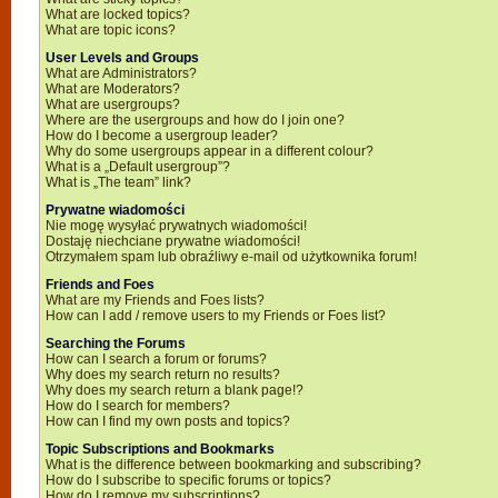
What are locked topics?
What are topic icons?
User Levels and Groups
What are Administrators?
What are Moderators?
What are usergroups?
Where are the usergroups and how do I join one?
How do I become a usergroup leader?
Why do some usergroups appear in a different colour?
What is a „Default usergroup”?
What is „The team” link?
Prywatne wiadomości
Nie mogę wysyłać prywatnych wiadomości!
Dostaję niechciane prywatne wiadomości!
Otrzymałem spam lub obraźliwy e-mail od użytkownika forum!
Friends and Foes
What are my Friends and Foes lists?
How can I add / remove users to my Friends or Foes list?
Searching the Forums
How can I search a forum or forums?
Why does my search return no results?
Why does my search return a blank page!?
How do I search for members?
How can I find my own posts and topics?
Topic Subscriptions and Bookmarks
What is the difference between bookmarking and subscribing?
How do I subscribe to specific forums or topics?
How do I remove my subscriptions?