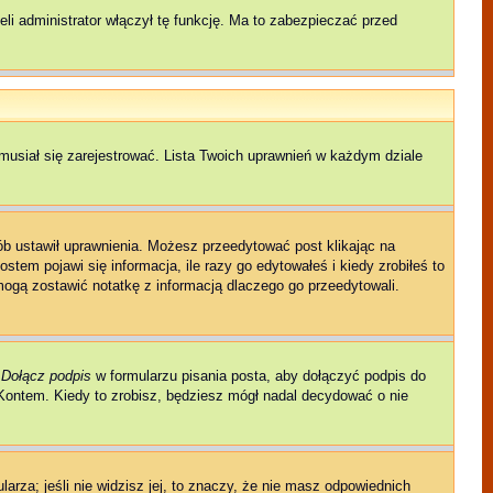
li administrator włączył tę funkcję. Ma to zabezpieczać przed
musiał się zarejestrować. Lista Twoich uprawnień w każdym dziale
sób ustawił uprawnienia. Możesz przeedytować post klikając na
tem pojawi się informacja, ile razy go edytowałeś i kiedy zrobiłeś to
ni mogą zostawić notatkę z informacją dlaczego go przeedytowali.
e
Dołącz podpis
w formularzu pisania posta, aby dołączyć podpis do
ontem. Kiedy to zrobisz, będziesz mógł nadal decydować o nie
larza; jeśli nie widzisz jej, to znaczy, że nie masz odpowiednich