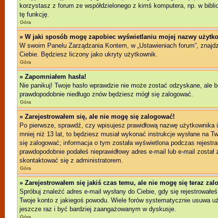
korzystasz z forum ze współdzielonego z kimś komputera, np. w bibliote
tę funkcję.
Góra
» W jaki sposób mogę zapobiec wyświetlaniu mojej nazwy użytko
W swoim Panelu Zarządzania Kontem, w „Ustawieniach forum”, znajd
Ciebie. Będziesz liczony jako ukryty użytkownik.
Góra
» Zapomniałem hasła!
Nie panikuj! Twoje hasło wprawdzie nie może zostać odzyskane, ale b
prawdopodobnie niedługo znów będziesz mógł się zalogować.
Góra
» Zarejestrowałem się, ale nie mogę się zalogować!
Po pierwsze, sprawdź, czy wpisujesz prawidłową nazwę użytkownika i h
mniej niż 13 lat, to będziesz musiał wykonać instrukcje wysłane na T
się zalogować; informacja o tym została wyświetlona podczas rejestrac
prawdopodobnie podałeś nieprawidłowy adres e-mail lub e-mail został 
skontaktować się z administratorem.
Góra
» Zarejestrowałem się jakiś czas temu, ale nie mogę się teraz za
Spróbuj znaleźć adres e-mail wysłany do Ciebie, gdy się rejestrowałeś
Twoje konto z jakiegoś powodu. Wiele forów systematycznie usuwa użyt
jeszcze raz i być bardziej zaangażowanym w dyskusje.
Góra