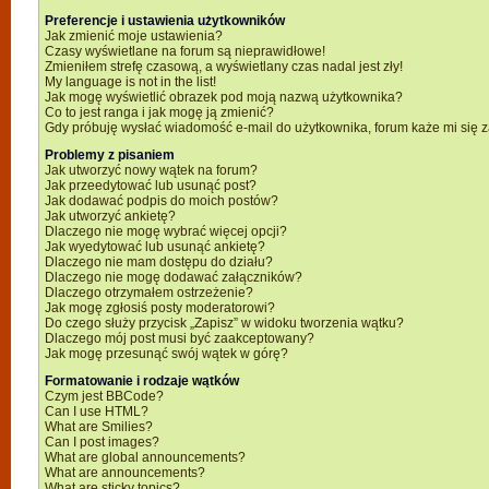
Preferencje i ustawienia użytkowników
Jak zmienić moje ustawienia?
Czasy wyświetlane na forum są nieprawidłowe!
Zmieniłem strefę czasową, a wyświetlany czas nadal jest zły!
My language is not in the list!
Jak mogę wyświetlić obrazek pod moją nazwą użytkownika?
Co to jest ranga i jak mogę ją zmienić?
Gdy próbuję wysłać wiadomość e-mail do użytkownika, forum każe mi się
Problemy z pisaniem
Jak utworzyć nowy wątek na forum?
Jak przeedytować lub usunąć post?
Jak dodawać podpis do moich postów?
Jak utworzyć ankietę?
Dlaczego nie mogę wybrać więcej opcji?
Jak wyedytować lub usunąć ankietę?
Dlaczego nie mam dostępu do działu?
Dlaczego nie mogę dodawać załączników?
Dlaczego otrzymałem ostrzeżenie?
Jak mogę zgłosiś posty moderatorowi?
Do czego służy przycisk „Zapisz” w widoku tworzenia wątku?
Dlaczego mój post musi być zaakceptowany?
Jak mogę przesunąć swój wątek w górę?
Formatowanie i rodzaje wątków
Czym jest BBCode?
Can I use HTML?
What are Smilies?
Can I post images?
What are global announcements?
What are announcements?
What are sticky topics?