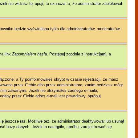
eli nie widzisz tej opcji, to oznacza to, że administrator zablokował
kownika będzie wyświetlana tylko dla administratorów, moderatorów i
na link
Zapomniałem hasła
. Postępuj zgodnie z instrukcjami, a
łączone, a Ty poinformowałeś skrypt w czasie rejestracji, że masz
ywowane przez Ciebie albo przez administratora, zanim będziesz mógł
w nim zawartymi. Jeżeli nie otrzymałeś żadnego e-maila,
odany przez Ciebie adres e-mail jest prawidłowy, spróbuj
się jeszcze raz. Możliwe też, że administrator deaktywował lub usunął
ć bazy danych. Jeżeli to nastąpiło, spróbuj zarejestrować się