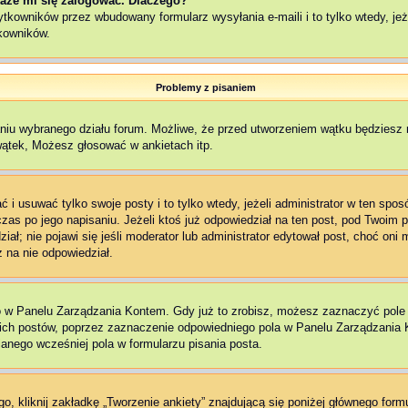
aże mi się zalogować. Dlaczego?
kowników przez wbudowany formularz wysyłania e-maili i to tylko wtedy, jeże
kowników.
Problemy z pisaniem
aniu wybranego działu forum. Możliwe, że przed utworzeniem wątku będziesz 
wątek, Możesz głosować w ankietach itp.
 i usuwać tylko swoje posty i to tylko wtedy, jeżeli administrator w ten spo
as po jego napisaniu. Jeżeli ktoś już odpowiedział na ten post, pod Twoim pos
edział; nie pojawi się jeśli moderator lub administrator edytował post, choć o
 na nie odpowiedział.
o w Panelu Zarządzania Kontem. Gdy już to zrobisz, możesz zaznaczyć pol
ch postów, poprzez zaznaczenie odpowiedniego pola w Panelu Zarządzania K
nego wcześniej pola w formularzu pisania posta.
, kliknij zakładkę „Tworzenie ankiety” znajdującą się poniżej głównego formu