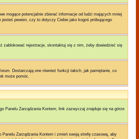
we mogące potencjalnie zbierać informacje od ludzi mających mniej
ie jesteś pewien, czy to dotyczy Ciebie jako kogoś próbującego
eż zablokować rejestracje, skontaktuj się z nim, żeby dowiedzieć się
rum. Dostarczają one również funkcji takich, jak pamiętanie, co
czek może pomóc.
ego Panelu Zarządzania Kontem; link zazwyczaj znajduje się na górze
jego Panelu Zarządzania Kontem i zmień swoją strefę czasową, aby