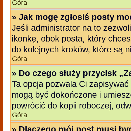
Góra
» Jak mogę zgłosiś posty mo
Jeśli administrator na to zezwo
ikonkę, obok posta, który chcesz
do kolejnych kroków, które są 
Góra
» Do czego służy przycisk „
Ta opcja pozwala Ci zapisywać 
mogą być dokończone i umieszc
powrócić do kopii roboczej, od
Góra
» Dlaczego mój post musi b