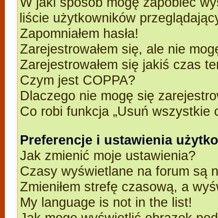
W jaki sposób mogę zapobiec wyś
liście użytkowników przeglądają
Zapomniałem hasła!
Zarejestrowałem się, ale nie mog
Zarejestrowałem się jakiś czas t
Czym jest COPPA?
Dlaczego nie mogę się zarejestr
Co robi funkcja „Usuń wszystkie 
Preferencje i ustawienia użyt
Jak zmienić moje ustawienia?
Czasy wyświetlane na forum są n
Zmieniłem strefę czasową, a wyśw
My language is not in the list!
Jak mogę wyświetlić obrazek po