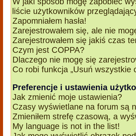
W jaki sposób mogę zapobiec wyś
liście użytkowników przeglądają
Zapomniałem hasła!
Zarejestrowałem się, ale nie mog
Zarejestrowałem się jakiś czas t
Czym jest COPPA?
Dlaczego nie mogę się zarejestr
Co robi funkcja „Usuń wszystkie 
Preferencje i ustawienia użyt
Jak zmienić moje ustawienia?
Czasy wyświetlane na forum są n
Zmieniłem strefę czasową, a wyśw
My language is not in the list!
Jak mogę wyświetlić obrazek po