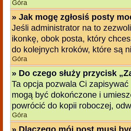
Góra
» Jak mogę zgłosiś posty mo
Jeśli administrator na to zezwo
ikonkę, obok posta, który chcesz
do kolejnych kroków, które są 
Góra
» Do czego służy przycisk „
Ta opcja pozwala Ci zapisywać 
mogą być dokończone i umieszc
powrócić do kopii roboczej, od
Góra
» Dlaczego mój post musi b