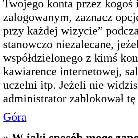
Twojego konta przez kogoś 
zalogowanym, zaznacz opcj
przy każdej wizycie” podczas
stanowczo niezalecane, jeże
współdzielonego z kimś komp
kawiarence internetowej, sa
uczelni itp. Jeżeli nie widzis
administrator zablokował tę
Góra
» W jaki sposób mogę zap