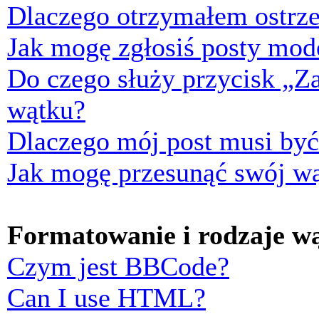
Dlaczego otrzymałem ostrze
Jak mogę zgłosiś posty mod
Do czego służy przycisk „Z
wątku?
Dlaczego mój post musi by
Jak mogę przesunąć swój w
Formatowanie i rodzaje w
Czym jest BBCode?
Can I use HTML?