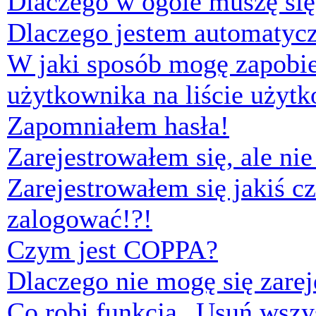
Dlaczego w ogóle muszę się
Dlaczego jestem automaty
W jaki sposób mogę zapobi
użytkownika na liście użyt
Zapomniałem hasła!
Zarejestrowałem się, ale ni
Zarejestrowałem się jakiś cz
zalogować!?!
Czym jest COPPA?
Dlaczego nie mogę się zare
Co robi funkcja „Usuń wszys