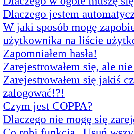
Dlaczego w ogóle muszę się
Dlaczego jestem automaty
W jaki sposób mogę zapobi
użytkownika na liście użyt
Zapomniałem hasła!
Zarejestrowałem się, ale ni
Zarejestrowałem się jakiś cz
zalogować!?!
Czym jest COPPA?
Dlaczego nie mogę się zare
Co robi funkcja „Usuń wszys