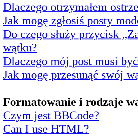
Dlaczego otrzymałem ostrze
Jak mogę zgłosiś posty mod
Do czego służy przycisk „Z
wątku?
Dlaczego mój post musi by
Jak mogę przesunąć swój w
Formatowanie i rodzaje w
Czym jest BBCode?
Can I use HTML?