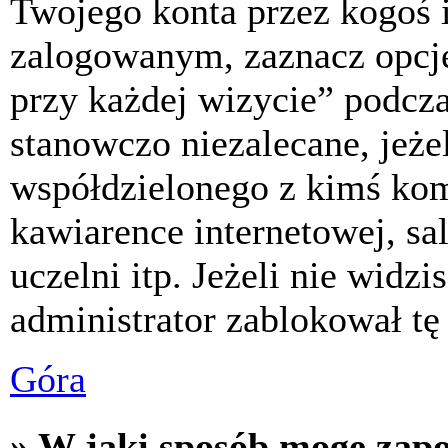
Twojego konta przez kogoś 
zalogowanym, zaznacz opcj
przy każdej wizycie” podczas
stanowczo niezalecane, jeże
współdzielonego z kimś komp
kawiarence internetowej, sa
uczelni itp. Jeżeli nie widzis
administrator zablokował tę
Góra
» W jaki sposób mogę zap