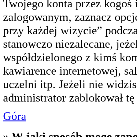
Twojego konta przez kogoś 
zalogowanym, zaznacz opcj
przy każdej wizycie” podczas
stanowczo niezalecane, jeże
współdzielonego z kimś komp
kawiarence internetowej, sa
uczelni itp. Jeżeli nie widzis
administrator zablokował tę
Góra
» W jaki sposób mogę zap