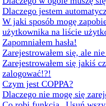
Dlaczego w ogóle muszę się
Dlaczego jestem automaty
W jaki sposób mogę zapobi
użytkownika na liście użyt
Zapomniałem hasła!
Zarejestrowałem się, ale ni
Zarejestrowałem się jakiś cz
zalogować!?!
Czym jest COPPA?
Dlaczego nie mogę się zare
Co robi funkcja „Usuń wszys