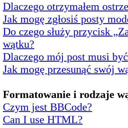
Dlaczego otrzymałem ostrze
Jak mogę zgłosiś posty mod
Do czego służy przycisk „Z
wątku?
Dlaczego mój post musi by
Jak mogę przesunąć swój w
Formatowanie i rodzaje w
Czym jest BBCode?
Can I use HTML?