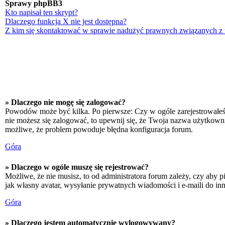
Sprawy phpBB3
Kto napisał ten skrypt?
Dlaczego funkcja X nie jest dostępna?
Z kim się skontaktować w sprawie nadużyć prawnych związanych z
» Dlaczego nie mogę się zalogować?
Powodów może być kilka. Po pierwsze: Czy w ogóle zarejestrowałeś się
nie możesz się zalogować, to upewnij się, że Twoja nazwa użytkownika
możliwe, że problem powoduje błędna konfiguracja forum.
Góra
» Dlaczego w ogóle muszę się rejestrować?
Możliwe, że nie musisz, to od administratora forum zależy, czy aby p
jak własny avatar, wysyłanie prywatnych wiadomości i e-maili do inn
Góra
» Dlaczego jestem automatycznie wylogowywany?