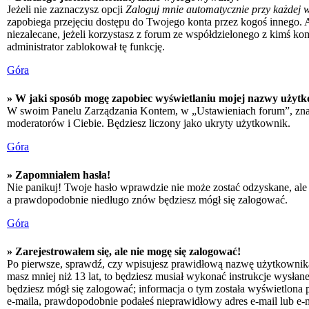
Jeżeli nie zaznaczysz opcji
Zaloguj mnie automatycznie przy każdej w
zapobiega przejęciu dostępu do Twojego konta przez kogoś innego. 
niezalecane, jeżeli korzystasz z forum ze współdzielonego z kimś kompu
administrator zablokował tę funkcję.
Góra
» W jaki sposób mogę zapobiec wyświetlaniu mojej nazwy użytk
W swoim Panelu Zarządzania Kontem, w „Ustawieniach forum”, zna
moderatorów i Ciebie. Będziesz liczony jako ukryty użytkownik.
Góra
» Zapomniałem hasła!
Nie panikuj! Twoje hasło wprawdzie nie może zostać odzyskane, ale 
a prawdopodobnie niedługo znów będziesz mógł się zalogować.
Góra
» Zarejestrowałem się, ale nie mogę się zalogować!
Po pierwsze, sprawdź, czy wpisujesz prawidłową nazwę użytkownika i h
masz mniej niż 13 lat, to będziesz musiał wykonać instrukcje wysłan
będziesz mógł się zalogować; informacja o tym została wyświetlona po
e-maila, prawdopodobnie podałeś nieprawidłowy adres e-mail lub e-ma