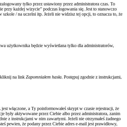
zalogowany tylko przez ustawiony przez administratora czas. To
 przy każdej wizycie” podczas logowania się. Jest to stanowczo
kole / na uczelni itp. Jeżeli nie widzisz tej opcji, to oznacza to, że
zwa użytkownika będzie wyświetlana tylko dla administratorów,
liknij na link
Zapomniałem hasła
. Postępuj zgodnie z instrukcjami,
jest włączone, a Ty poinformowałeś skrypt w czasie rejestracji, że
acje były aktywowane przez Ciebie albo przez administratora, zanim
odnie z instrukcjami w nim zawartymi. Jeżeli nie otrzymałeś żadnego
steś pewien, że podany przez Ciebie adres e-mail jest prawidłowy,