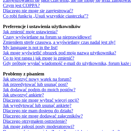
Zarejestrowałem się jakiś czas temu, ale nie mogę się teraz zalogować
Czym jest COPPA?
Dlaczego nie mogę się zarejestrować?
Co robi funkcja „Usuń wszystkie ciasteczka”?
Preferencje i ustawienia użytkowników
Jak zmienić moje ustawienia?
Czasy wyświetlane na forum są nieprawidłowe!
Zmieniłem strefę czasową, a wyświetlany czas nadal jest zły!
My language is not in the list!
Jak mogę wyświetlić obrazek pod moją nazwą użytkownika?
Co to jest ranga i jak mogę ją zmienić?
Gdy próbuję wysłać wiadomość e-mail do użytkownika, forum każe 
Problemy z pisaniem
Jak utworzyć nowy wątek na forum?
Jak przeedytować lub usunąć post?
Jak dodawać podpis do moich postów?
Jak utworzyć ankietę?
Dlaczego nie mogę wybrać więcej opcji?
Jak wyedytować lub usunąć ankietę?
Dlaczego nie mam dostępu do działu?
Dlaczego nie mogę dodawać załączników?
Dlaczego otrzymałem ostrzeżenie?
Jak mogę zgłosiś posty moderatorowi?