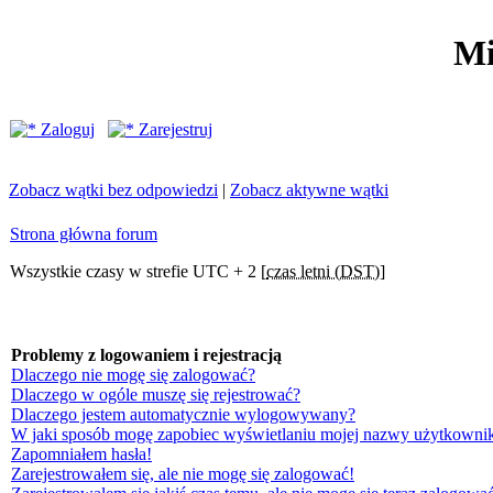
Mi
Zaloguj
Zarejestruj
Zobacz wątki bez odpowiedzi
|
Zobacz aktywne wątki
Strona główna forum
Wszystkie czasy w strefie UTC + 2 [
czas letni (DST)
]
Problemy z logowaniem i rejestracją
Dlaczego nie mogę się zalogować?
Dlaczego w ogóle muszę się rejestrować?
Dlaczego jestem automatycznie wylogowywany?
W jaki sposób mogę zapobiec wyświetlaniu mojej nazwy użytkownik
Zapomniałem hasła!
Zarejestrowałem się, ale nie mogę się zalogować!