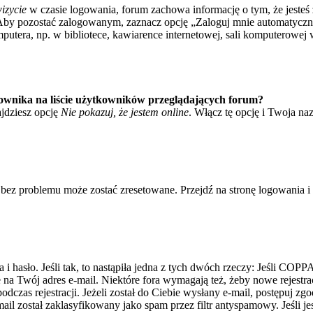
izycie
w czasie logowania, forum zachowa informację o tym, że jesteś 
Aby pozostać zalogowanym, zaznacz opcję „Zaloguj mnie automatycznie
tera, np. w bibliotece, kawiarence internetowej, sali komputerowej w sz
ownika na liście użytkowników przeglądających forum?
jdziesz opcję
Nie pokazuj, że jestem online
. Włącz tę opcję i Twoja na
bez problemu może zostać zresetowane. Przejdź na stronę logowania i k
asło. Jeśli tak, to nastąpiła jedna z tych dwóch rzeczy: Jeśli COPPA 
e na Twój adres e-mail. Niektóre fora wymagają też, żeby nowe rejestr
dczas rejestracji. Jeżeli został do Ciebie wysłany e-mail, postępuj zg
il został zaklasyfikowany jako spam przez filtr antyspamowy. Jeśli je