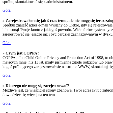
spróbuj skontaktować się z administratorem.
Góra
» Zarejestrowałem się jakiś czas temu, ale nie mogę się teraz zal
Spróbuj znaleźć adres e-mail wysłany do Ciebie, gdy się rejestrował
lub usunął Twoje konto z jakiegoś powodu. Wiele forów systematyczni
zarejestrować się jeszcze raz i być bardziej zaangażowanym w dyskus
Góra
» Czym jest COPPA?
COPPA, albo Child Online Privacy and Protection Act of 1998, to o
mających mniej niż 13 lat, miały piśmienną zgodę rodziców lub prawn
kogoś próbującego zarejestrować się na stronie WWW, skontaktuj si
Góra
» Dlaczego nie mogę się zarejestrować?
Możliwe jest, że właściciel strony zbanował Twój adres IP lub zabron
dowiedzieć się więcej na ten temat.
Góra