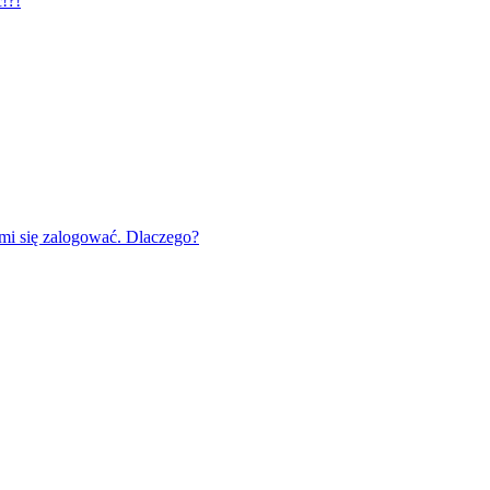
!?!
mi się zalogować. Dlaczego?