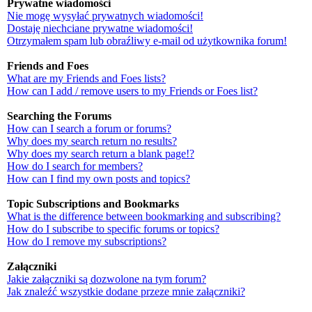
Prywatne wiadomości
Nie mogę wysyłać prywatnych wiadomości!
Dostaję niechciane prywatne wiadomości!
Otrzymałem spam lub obraźliwy e-mail od użytkownika forum!
Friends and Foes
What are my Friends and Foes lists?
How can I add / remove users to my Friends or Foes list?
Searching the Forums
How can I search a forum or forums?
Why does my search return no results?
Why does my search return a blank page!?
How do I search for members?
How can I find my own posts and topics?
Topic Subscriptions and Bookmarks
What is the difference between bookmarking and subscribing?
How do I subscribe to specific forums or topics?
How do I remove my subscriptions?
Załączniki
Jakie załączniki są dozwolone na tym forum?
Jak znaleźć wszystkie dodane przeze mnie załączniki?