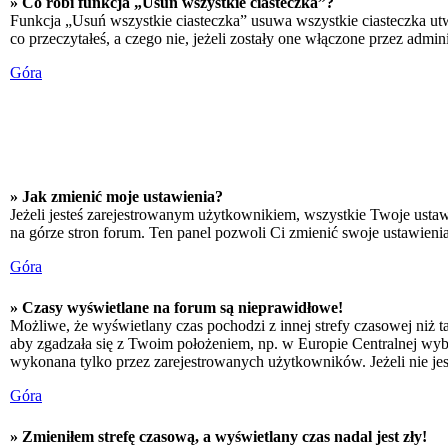
» Co robi funkcja „Usuń wszystkie ciasteczka”?
Funkcja „Usuń wszystkie ciasteczka” usuwa wszystkie ciasteczka utw
co przeczytałeś, a czego nie, jeżeli zostały one włączone przez adm
Góra
» Jak zmienić moje ustawienia?
Jeżeli jesteś zarejestrowanym użytkownikiem, wszystkie Twoje ustaw
na górze stron forum. Ten panel pozwoli Ci zmienić swoje ustawienia 
Góra
» Czasy wyświetlane na forum są nieprawidłowe!
Możliwe, że wyświetlany czas pochodzi z innej strefy czasowej niż ta
aby zgadzała się z Twoim położeniem, np. w Europie Centralnej wyb
wykonana tylko przez zarejestrowanych użytkowników. Jeżeli nie jeste
Góra
» Zmieniłem strefę czasową, a wyświetlany czas nadal jest zły!