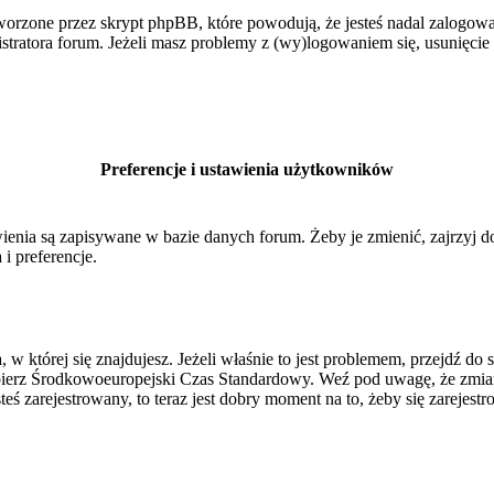
orzone przez skrypt phpBB, które powodują, że jesteś nadal zalogowan
inistratora forum. Jeżeli masz problemy z (wy)logowaniem się, usunięci
Preferencje i ustawienia użytkowników
ienia są zapisywane w bazie danych forum. Żeby je zmienić, zajrzyj 
i preferencje.
, w której się znajdujesz. Jeżeli właśnie to jest problemem, przejdź 
ierz Środkowoeuropejski Czas Standardowy. Weź pod uwagę, że zmiana
ś zarejestrowany, to teraz jest dobry moment na to, żeby się zarejestr