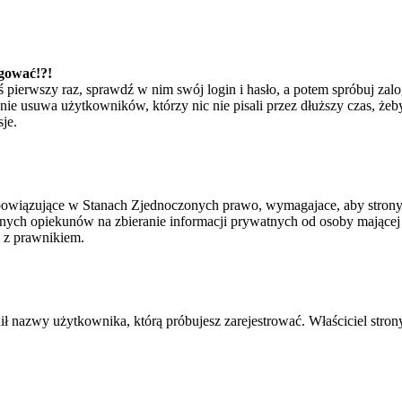
ogować!?!
eś pierwszy raz, sprawdź w nim swój login i hasło, a potem spróbuj zal
e usuwa użytkowników, którzy nic nie pisali przez dłuższy czas, żeby 
je.
bowiązujące w Stanach Zjednoczonych prawo, wymagajace, aby strony i
ych opiekunów na zbieranie informacji prywatnych od osoby mającej mni
ę z prawnikiem.
ił nazwy użytkownika, którą próbujesz zarejestrować. Właściciel strony