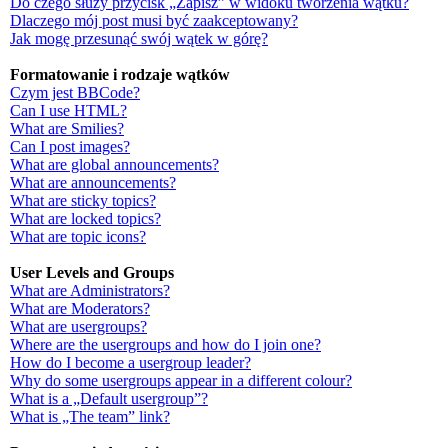
Do czego służy przycisk „Zapisz” w widoku tworzenia wątku?
Dlaczego mój post musi być zaakceptowany?
Jak mogę przesunąć swój wątek w górę?
Formatowanie i rodzaje wątków
Czym jest BBCode?
Can I use HTML?
What are Smilies?
Can I post images?
What are global announcements?
What are announcements?
What are sticky topics?
What are locked topics?
What are topic icons?
User Levels and Groups
What are Administrators?
What are Moderators?
What are usergroups?
Where are the usergroups and how do I join one?
How do I become a usergroup leader?
Why do some usergroups appear in a different colour?
What is a „Default usergroup”?
What is „The team” link?