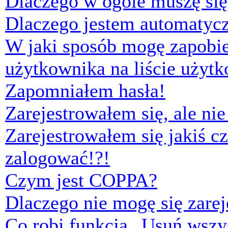
Dlaczego w ogóle muszę się
Dlaczego jestem automaty
W jaki sposób mogę zapobi
użytkownika na liście użyt
Zapomniałem hasła!
Zarejestrowałem się, ale ni
Zarejestrowałem się jakiś cz
zalogować!?!
Czym jest COPPA?
Dlaczego nie mogę się zare
Co robi funkcja „Usuń wszys