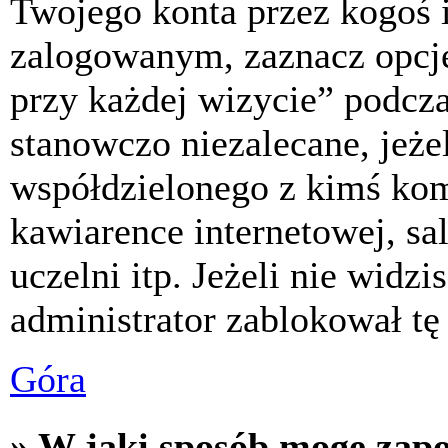
Twojego konta przez kogoś 
zalogowanym, zaznacz opcj
przy każdej wizycie” podczas
stanowczo niezalecane, jeże
współdzielonego z kimś komp
kawiarence internetowej, sa
uczelni itp. Jeżeli nie widzis
administrator zablokował tę
Góra
» W jaki sposób mogę zap