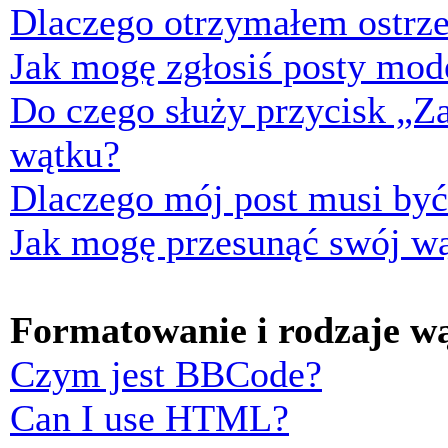
Dlaczego otrzymałem ostrze
Jak mogę zgłosiś posty mod
Do czego służy przycisk „Z
wątku?
Dlaczego mój post musi by
Jak mogę przesunąć swój w
Formatowanie i rodzaje w
Czym jest BBCode?
Can I use HTML?