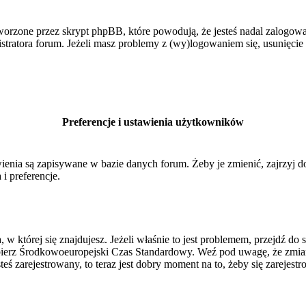
orzone przez skrypt phpBB, które powodują, że jesteś nadal zalogowan
inistratora forum. Jeżeli masz problemy z (wy)logowaniem się, usunięci
Preferencje i ustawienia użytkowników
ienia są zapisywane w bazie danych forum. Żeby je zmienić, zajrzyj 
i preferencje.
, w której się znajdujesz. Jeżeli właśnie to jest problemem, przejdź 
ierz Środkowoeuropejski Czas Standardowy. Weź pod uwagę, że zmiana
ś zarejestrowany, to teraz jest dobry moment na to, żeby się zarejestr