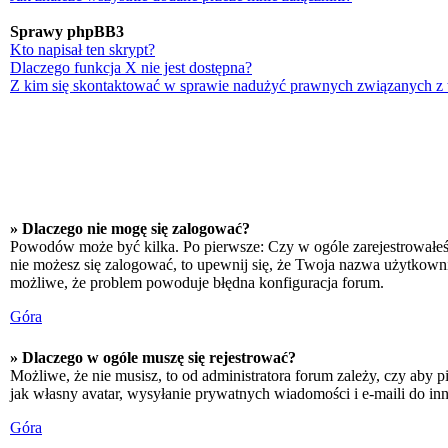
Sprawy phpBB3
Kto napisał ten skrypt?
Dlaczego funkcja X nie jest dostępna?
Z kim się skontaktować w sprawie nadużyć prawnych związanych z
» Dlaczego nie mogę się zalogować?
Powodów może być kilka. Po pierwsze: Czy w ogóle zarejestrowałeś się
nie możesz się zalogować, to upewnij się, że Twoja nazwa użytkownika
możliwe, że problem powoduje błędna konfiguracja forum.
Góra
» Dlaczego w ogóle muszę się rejestrować?
Możliwe, że nie musisz, to od administratora forum zależy, czy aby p
jak własny avatar, wysyłanie prywatnych wiadomości i e-maili do inn
Góra