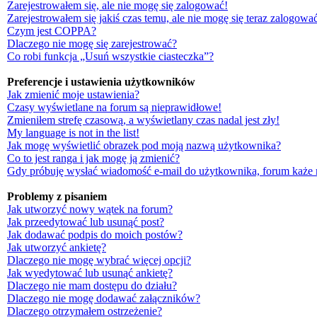
Zarejestrowałem się, ale nie mogę się zalogować!
Zarejestrowałem się jakiś czas temu, ale nie mogę się teraz zalogować
Czym jest COPPA?
Dlaczego nie mogę się zarejestrować?
Co robi funkcja „Usuń wszystkie ciasteczka”?
Preferencje i ustawienia użytkowników
Jak zmienić moje ustawienia?
Czasy wyświetlane na forum są nieprawidłowe!
Zmieniłem strefę czasową, a wyświetlany czas nadal jest zły!
My language is not in the list!
Jak mogę wyświetlić obrazek pod moją nazwą użytkownika?
Co to jest ranga i jak mogę ją zmienić?
Gdy próbuję wysłać wiadomość e-mail do użytkownika, forum każe 
Problemy z pisaniem
Jak utworzyć nowy wątek na forum?
Jak przeedytować lub usunąć post?
Jak dodawać podpis do moich postów?
Jak utworzyć ankietę?
Dlaczego nie mogę wybrać więcej opcji?
Jak wyedytować lub usunąć ankietę?
Dlaczego nie mam dostępu do działu?
Dlaczego nie mogę dodawać załączników?
Dlaczego otrzymałem ostrzeżenie?