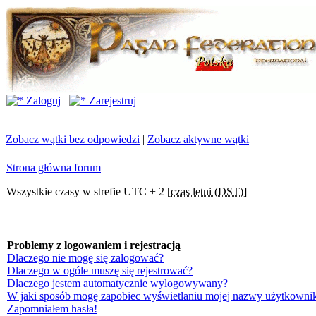
Zaloguj
Zarejestruj
Zobacz wątki bez odpowiedzi
|
Zobacz aktywne wątki
Strona główna forum
Wszystkie czasy w strefie UTC + 2 [
czas letni (DST)
]
Problemy z logowaniem i rejestracją
Dlaczego nie mogę się zalogować?
Dlaczego w ogóle muszę się rejestrować?
Dlaczego jestem automatycznie wylogowywany?
W jaki sposób mogę zapobiec wyświetlaniu mojej nazwy użytkownik
Zapomniałem hasła!