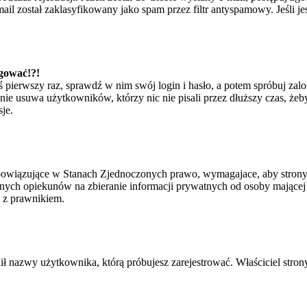
il został zaklasyfikowany jako spam przez filtr antyspamowy. Jeśli je
ogować!?!
eś pierwszy raz, sprawdź w nim swój login i hasło, a potem spróbuj zal
e usuwa użytkowników, którzy nic nie pisali przez dłuższy czas, żeby 
je.
bowiązujące w Stanach Zjednoczonych prawo, wymagajace, aby strony i
ych opiekunów na zbieranie informacji prywatnych od osoby mającej mni
ę z prawnikiem.
ił nazwy użytkownika, którą próbujesz zarejestrować. Właściciel strony