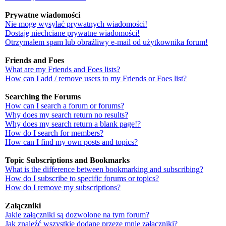
Prywatne wiadomości
Nie mogę wysyłać prywatnych wiadomości!
Dostaję niechciane prywatne wiadomości!
Otrzymałem spam lub obraźliwy e-mail od użytkownika forum!
Friends and Foes
What are my Friends and Foes lists?
How can I add / remove users to my Friends or Foes list?
Searching the Forums
How can I search a forum or forums?
Why does my search return no results?
Why does my search return a blank page!?
How do I search for members?
How can I find my own posts and topics?
Topic Subscriptions and Bookmarks
What is the difference between bookmarking and subscribing?
How do I subscribe to specific forums or topics?
How do I remove my subscriptions?
Załączniki
Jakie załączniki są dozwolone na tym forum?
Jak znaleźć wszystkie dodane przeze mnie załączniki?