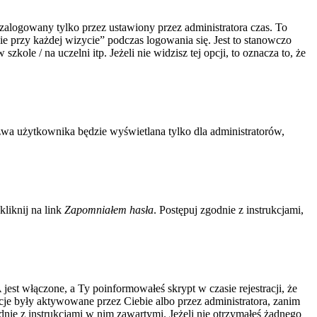
zalogowany tylko przez ustawiony przez administratora czas. To
 przy każdej wizycie” podczas logowania się. Jest to stanowczo
kole / na uczelni itp. Jeżeli nie widzisz tej opcji, to oznacza to, że
zwa użytkownika będzie wyświetlana tylko dla administratorów,
liknij na link
Zapomniałem hasła
. Postępuj zgodnie z instrukcjami,
jest włączone, a Ty poinformowałeś skrypt w czasie rejestracji, że
acje były aktywowane przez Ciebie albo przez administratora, zanim
odnie z instrukcjami w nim zawartymi. Jeżeli nie otrzymałeś żadnego