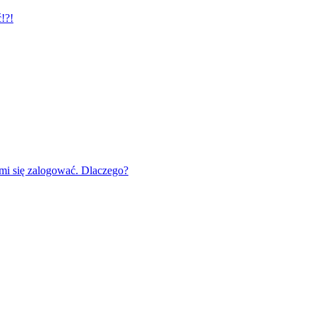
!?!
mi się zalogować. Dlaczego?