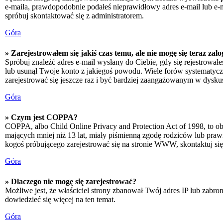
e-maila, prawdopodobnie podałeś nieprawidłowy adres e-mail lub e-ma
spróbuj skontaktować się z administratorem.
Góra
» Zarejestrowałem się jakiś czas temu, ale nie mogę się teraz zal
Spróbuj znaleźć adres e-mail wysłany do Ciebie, gdy się rejestrował
lub usunął Twoje konto z jakiegoś powodu. Wiele forów systematyczni
zarejestrować się jeszcze raz i być bardziej zaangażowanym w dyskus
Góra
» Czym jest COPPA?
COPPA, albo Child Online Privacy and Protection Act of 1998, to o
mających mniej niż 13 lat, miały piśmienną zgodę rodziców lub prawn
kogoś próbującego zarejestrować się na stronie WWW, skontaktuj si
Góra
» Dlaczego nie mogę się zarejestrować?
Możliwe jest, że właściciel strony zbanował Twój adres IP lub zabron
dowiedzieć się więcej na ten temat.
Góra