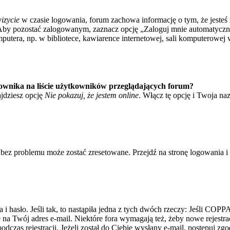
izycie
w czasie logowania, forum zachowa informację o tym, że jesteś 
Aby pozostać zalogowanym, zaznacz opcję „Zaloguj mnie automatycznie
tera, np. w bibliotece, kawiarence internetowej, sali komputerowej w sz
ownika na liście użytkowników przeglądających forum?
jdziesz opcję
Nie pokazuj, że jestem online
. Włącz tę opcję i Twoja na
bez problemu może zostać zresetowane. Przejdź na stronę logowania i k
asło. Jeśli tak, to nastąpiła jedna z tych dwóch rzeczy: Jeśli COPPA 
e na Twój adres e-mail. Niektóre fora wymagają też, żeby nowe rejestr
dczas rejestracji. Jeżeli został do Ciebie wysłany e-mail, postępuj zg