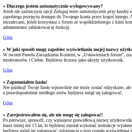
» Dlaczego jestem automatycznie wylogowywany?
Jeżeli nie zaznaczysz opcji
Zaloguj mnie automatycznie przy każdej w
zapobiega przejęciu dostępu do Twojego konta przez kogoś innego. 
niezalecane, jeżeli korzystasz z forum ze współdzielonego z kimś kompu
administrator zablokował tę funkcję.
Góra
» W jaki sposób mogę zapobiec wyświetlaniu mojej nazwy użytk
W swoim Panelu Zarządzania Kontem, w „Ustawieniach forum”, zna
moderatorów i Ciebie. Będziesz liczony jako ukryty użytkownik.
Góra
» Zapomniałem hasła!
Nie panikuj! Twoje hasło wprawdzie nie może zostać odzyskane, ale 
a prawdopodobnie niedługo znów będziesz mógł się zalogować.
Góra
» Zarejestrowałem się, ale nie mogę się zalogować!
Po pierwsze, sprawdź, czy wpisujesz prawidłową nazwę użytkownika i h
masz mniej niż 13 lat, to będziesz musiał wykonać instrukcje wysłan
będziesz mógł się zalogować; informacja o tym została wyświetlona po