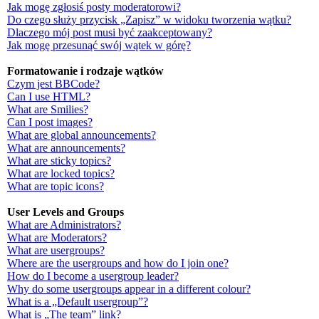
Jak mogę zgłosiś posty moderatorowi?
Do czego służy przycisk „Zapisz” w widoku tworzenia wątku?
Dlaczego mój post musi być zaakceptowany?
Jak mogę przesunąć swój wątek w górę?
Formatowanie i rodzaje wątków
Czym jest BBCode?
Can I use HTML?
What are Smilies?
Can I post images?
What are global announcements?
What are announcements?
What are sticky topics?
What are locked topics?
What are topic icons?
User Levels and Groups
What are Administrators?
What are Moderators?
What are usergroups?
Where are the usergroups and how do I join one?
How do I become a usergroup leader?
Why do some usergroups appear in a different colour?
What is a „Default usergroup”?
What is „The team” link?