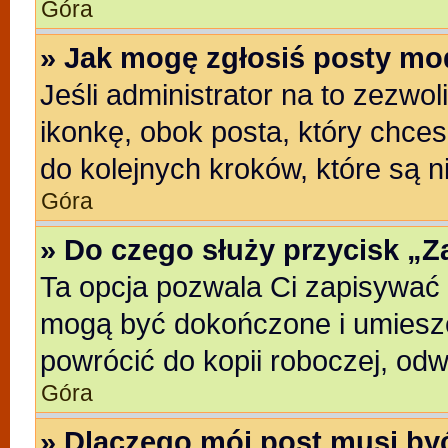
Góra
» Jak mogę zgłosiś posty mo
Jeśli administrator na to zezwo
ikonkę, obok posta, który chcesz
do kolejnych kroków, które są 
Góra
» Do czego służy przycisk „
Ta opcja pozwala Ci zapisywać 
mogą być dokończone i umieszc
powrócić do kopii roboczej, od
Góra
» Dlaczego mój post musi b