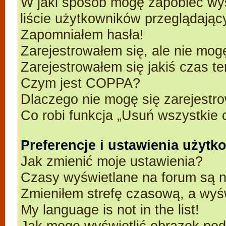
W jaki sposób mogę zapobiec wyś
liście użytkowników przeglądają
Zapomniałem hasła!
Zarejestrowałem się, ale nie mog
Zarejestrowałem się jakiś czas t
Czym jest COPPA?
Dlaczego nie mogę się zarejestr
Co robi funkcja „Usuń wszystkie 
Preferencje i ustawienia użyt
Jak zmienić moje ustawienia?
Czasy wyświetlane na forum są n
Zmieniłem strefę czasową, a wyśw
My language is not in the list!
Jak mogę wyświetlić obrazek po