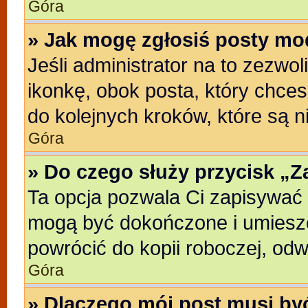
Góra
» Jak mogę zgłosiś posty mo
Jeśli administrator na to zezwo
ikonkę, obok posta, który chcesz
do kolejnych kroków, które są 
Góra
» Do czego służy przycisk „
Ta opcja pozwala Ci zapisywać 
mogą być dokończone i umieszc
powrócić do kopii roboczej, od
Góra
» Dlaczego mój post musi b