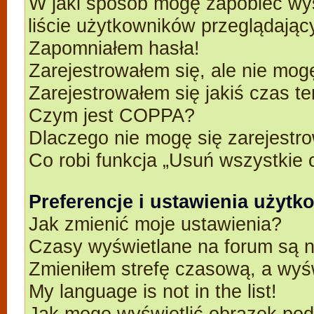
W jaki sposób mogę zapobiec wyś
liście użytkowników przeglądają
Zapomniałem hasła!
Zarejestrowałem się, ale nie mog
Zarejestrowałem się jakiś czas t
Czym jest COPPA?
Dlaczego nie mogę się zarejestr
Co robi funkcja „Usuń wszystkie 
Preferencje i ustawienia użyt
Jak zmienić moje ustawienia?
Czasy wyświetlane na forum są n
Zmieniłem strefę czasową, a wyśw
My language is not in the list!
Jak mogę wyświetlić obrazek po