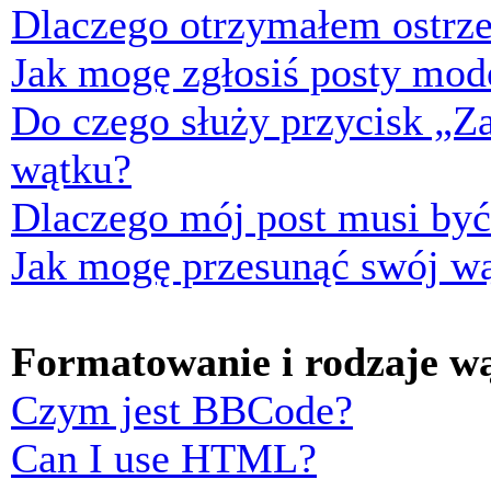
Dlaczego otrzymałem ostrze
Jak mogę zgłosiś posty mod
Do czego służy przycisk „Z
wątku?
Dlaczego mój post musi by
Jak mogę przesunąć swój w
Formatowanie i rodzaje w
Czym jest BBCode?
Can I use HTML?