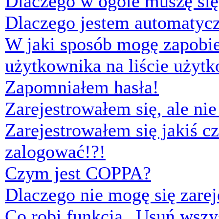
Dlaczego w ogóle muszę się
Dlaczego jestem automaty
W jaki sposób mogę zapobi
użytkownika na liście użyt
Zapomniałem hasła!
Zarejestrowałem się, ale ni
Zarejestrowałem się jakiś cz
zalogować!?!
Czym jest COPPA?
Dlaczego nie mogę się zare
Co robi funkcja „Usuń wszys