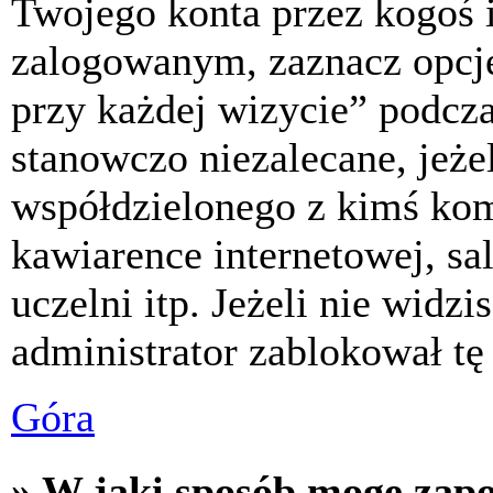
Twojego konta przez kogoś 
zalogowanym, zaznacz opcj
przy każdej wizycie” podczas
stanowczo niezalecane, jeże
współdzielonego z kimś komp
kawiarence internetowej, sa
uczelni itp. Jeżeli nie widzis
administrator zablokował tę
Góra
» W jaki sposób mogę zap