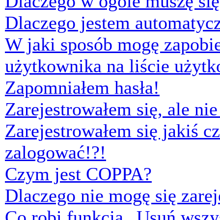
Dlaczego w ogóle muszę się
Dlaczego jestem automaty
W jaki sposób mogę zapobi
użytkownika na liście użyt
Zapomniałem hasła!
Zarejestrowałem się, ale ni
Zarejestrowałem się jakiś cz
zalogować!?!
Czym jest COPPA?
Dlaczego nie mogę się zare
Co robi funkcja „Usuń wszys