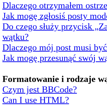
Dlaczego otrzymałem ostrze
Jak mogę zgłosiś posty mod
Do czego służy przycisk „Z
wątku?
Dlaczego mój post musi by
Jak mogę przesunąć swój w
Formatowanie i rodzaje w
Czym jest BBCode?
Can I use HTML?