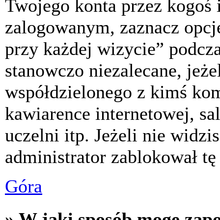
Twojego konta przez kogoś 
zalogowanym, zaznacz opcj
przy każdej wizycie” podczas
stanowczo niezalecane, jeże
współdzielonego z kimś komp
kawiarence internetowej, sa
uczelni itp. Jeżeli nie widzis
administrator zablokował tę
Góra
» W jaki sposób mogę zap