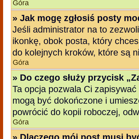
Góra
» Jak mogę zgłosiś posty mo
Jeśli administrator na to zezwo
ikonkę, obok posta, który chcesz
do kolejnych kroków, które są 
Góra
» Do czego służy przycisk „
Ta opcja pozwala Ci zapisywać 
mogą być dokończone i umieszc
powrócić do kopii roboczej, od
Góra
» Dlaczego mój post musi b