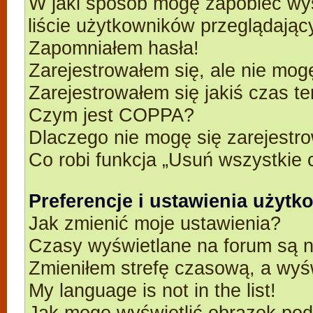
W jaki sposób mogę zapobiec wyś
liście użytkowników przeglądają
Zapomniałem hasła!
Zarejestrowałem się, ale nie mog
Zarejestrowałem się jakiś czas t
Czym jest COPPA?
Dlaczego nie mogę się zarejestr
Co robi funkcja „Usuń wszystkie 
Preferencje i ustawienia użyt
Jak zmienić moje ustawienia?
Czasy wyświetlane na forum są n
Zmieniłem strefę czasową, a wyśw
My language is not in the list!
Jak mogę wyświetlić obrazek po