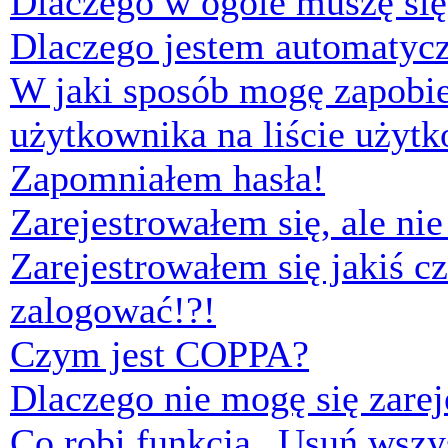
Dlaczego w ogóle muszę się
Dlaczego jestem automaty
W jaki sposób mogę zapobi
użytkownika na liście użyt
Zapomniałem hasła!
Zarejestrowałem się, ale ni
Zarejestrowałem się jakiś cz
zalogować!?!
Czym jest COPPA?
Dlaczego nie mogę się zare
Co robi funkcja „Usuń wszys