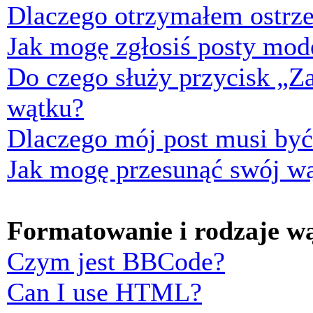
Dlaczego otrzymałem ostrze
Jak mogę zgłosiś posty mod
Do czego służy przycisk „Z
wątku?
Dlaczego mój post musi by
Jak mogę przesunąć swój w
Formatowanie i rodzaje w
Czym jest BBCode?
Can I use HTML?