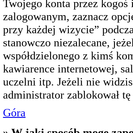
Twojego konta przez kogoś 
zalogowanym, zaznacz opcj
przy każdej wizycie” podczas
stanowczo niezalecane, jeże
współdzielonego z kimś komp
kawiarence internetowej, sa
uczelni itp. Jeżeli nie widzis
administrator zablokował tę
Góra
» W jaki sposób mogę zap